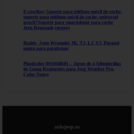
E-cowlboy Soporte para teléfono móvil de coche,
soporte para teléfono móvil de coche, universal
gravit?Soporte para smartphone para coche
Jeep Renegade (negro)
Beside_Auto Wrangler JK, TJ, LJ, YJ, Parasol
negro para parabrisas
Plasticolor 001668R01 – Juego de 4 Alfombrillas
de Goma Resistentes para Jeep Weather Pro,
Color Negro
solojeep.es