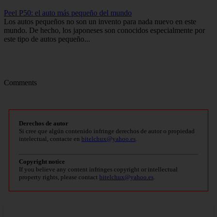
Peel P50: el auto más pequeño del mundo
Los autos pequeños no son un invento para nada nuevo en este
mundo. De hecho, los japoneses son conocidos especialmente por
este tipo de autos pequeño...
Comments
Derechos de autor
Si cree que algún contenido infringe derechos de autor o propiedad
intelectual, contacte en
bitelchux@yahoo.es
.
Copyright notice
If you believe any content infringes copyright or intellectual
property rights, please contact
bitelchux@yahoo.es
.