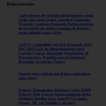
Relaccionados
Cuero llavero de coche&4 metal tapones rueda
coche para Jeep Grand Cherokee Comander
Wrangler Compass Renegade Patriot,conjunto
de accesorios de coche,reemplazo de llavero y
tapas antipolvo para coche
GAFAT Compatible con Jeep Renegade 2015-
2022 2023 Caja de Almacenamiento para
Consola Central, Renegade Organizador de
Reposabrazos, Bandeja para la Guantera,
Renegade Accesorios (Negro)
Soporte para teléfono móvil para salpicadero,
color negro
Ergocar Organizador Maletero Coche 1680D
Oxford Cloth Trasero Almacenamiento Bolsa
Múltiples Bolsillos para Auto/SUV/Camión
(Negro, 70L con Bolsillos Laterales)