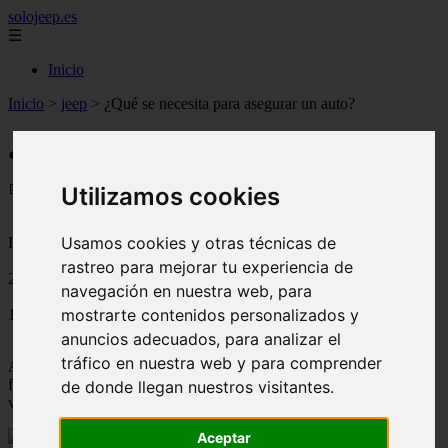
solojeep.es
☰
Inicio
Inicio
>
jeep
>
¿Qué se necesita para asegurar un auto?
¿Qué se necesita para asegurar un auto?
📅 09/07/2025
Utilizamos cookies
Usamos cookies y otras técnicas de
Información General Seguros
rastreo para mejorar tu experiencia de
2016-03-02
navegación en nuestra web, para
mostrarte contenidos personalizados y
1999
anuncios adecuados, para analizar el
tráfico en nuestra web y para comprender
Actualmente cotizar y contratar un seguro de auto en línea o de
forma tradicional es una cosa bastante sencilla y que cada vez se
de donde llegan nuestros visitantes.
vuelve más común debido a los cambios de las leyes mexicanas.
Aceptar