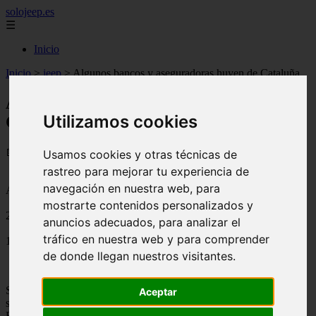
solojeep.es
☰
Inicio
Inicio
>
jeep
>
Algunos bancos y aseguradoras huyen de Cataluña
Algunos bancos y aseguradoras huyen de
Utilizamos cookies
Cataluña
📅 06/07/2025
Usamos cookies y otras técnicas de
rastreo para mejorar tu experiencia de
navegación en nuestra web, para
Aseguradoras
mostrarte contenidos personalizados y
2017-12-08
anuncios adecuados, para analizar el
tráfico en nuestra web y para comprender
1682
de donde llegan nuestros visitantes.
Sabadell Bank ha sido quien ha dado el primer paso para mudar su
Aceptar
sede central fuera de Catauña, y ahora es seguido por CaixaBank.
Estas instituciones financieras prefieren evitar la crisis política