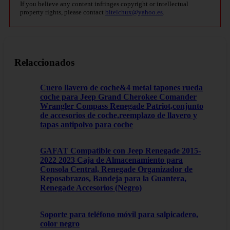
If you believe any content infringes copyright or intellectual
property rights, please contact
bitelchux@yahoo.es
.
Relaccionados
Cuero llavero de coche&4 metal tapones rueda
coche para Jeep Grand Cherokee Comander
Wrangler Compass Renegade Patriot,conjunto
de accesorios de coche,reemplazo de llavero y
tapas antipolvo para coche
GAFAT Compatible con Jeep Renegade 2015-
2022 2023 Caja de Almacenamiento para
Consola Central, Renegade Organizador de
Reposabrazos, Bandeja para la Guantera,
Renegade Accesorios (Negro)
Soporte para teléfono móvil para salpicadero,
color negro