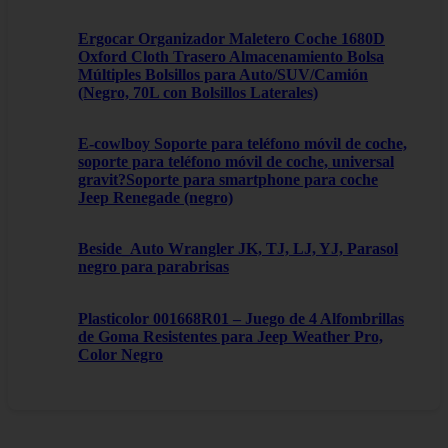
Ergocar Organizador Maletero Coche 1680D
Oxford Cloth Trasero Almacenamiento Bolsa
Múltiples Bolsillos para Auto/SUV/Camión
(Negro, 70L con Bolsillos Laterales)
E-cowlboy Soporte para teléfono móvil de coche,
soporte para teléfono móvil de coche, universal
gravit?Soporte para smartphone para coche
Jeep Renegade (negro)
Beside_Auto Wrangler JK, TJ, LJ, YJ, Parasol
negro para parabrisas
Plasticolor 001668R01 – Juego de 4 Alfombrillas
de Goma Resistentes para Jeep Weather Pro,
Color Negro