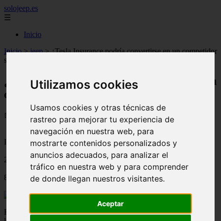
solojeep.es
☰
Inicio
Inicio
>
jeep
>
¿Tesla Insurance podría convertirse en un competidor
serio para las aseguradoras?
¿Tesla Insurance podría convertirse en un
Utilizamos cookies
competidor serio para las aseguradoras?
Usamos cookies y otras técnicas de
📅 01/07/2025
rastreo para mejorar tu experiencia de
navegación en nuestra web, para
Información General Seguros
mostrarte contenidos personalizados y
anuncios adecuados, para analizar el
2019-10-18
tráfico en nuestra web y para comprender
842
de donde llegan nuestros visitantes.
Aceptar
El nuevo servicio de seguros de Tesla que está en proyectando
lanzar al mercado, según lo declarado por su CEO, Elon Musk el