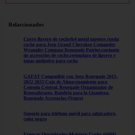
Relaccionados
Cuero llavero de coche&4 metal tapones rueda
coche para Jeep Grand Cherokee Comander
Wrangler Compass Renegade Patriot,conjunto
de accesorios de coche,reemplazo de llavero y
tapas antipolvo para coche
GAFAT Compatible con Jeep Renegade 2015-
2022 2023 Caja de Almacenamiento para
Consola Central, Renegade Organizador de
Reposabrazos, Bandeja para la Guantera,
Renegade Accesorios (Negro)
Soporte para teléfono móvil para salpicadero,
color negro
Ergocar Organizador Maletero Coche 1680D