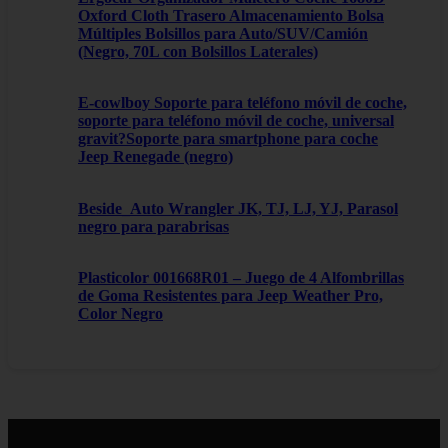
Oxford Cloth Trasero Almacenamiento Bolsa
Múltiples Bolsillos para Auto/SUV/Camión
(Negro, 70L con Bolsillos Laterales)
E-cowlboy Soporte para teléfono móvil de coche,
soporte para teléfono móvil de coche, universal
gravit?Soporte para smartphone para coche
Jeep Renegade (negro)
Beside_Auto Wrangler JK, TJ, LJ, YJ, Parasol
negro para parabrisas
Plasticolor 001668R01 – Juego de 4 Alfombrillas
de Goma Resistentes para Jeep Weather Pro,
Color Negro