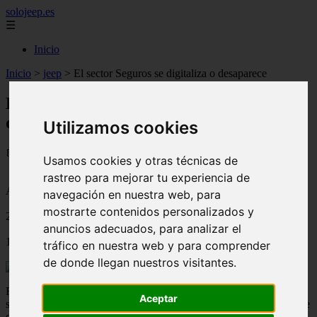
solojeep.es
☰
Inicio
Inicio
>
jeep
>
El sector Seguros se digitaliza o desaparece
El sector Seguros se digitaliza o
desaparece
Utilizamos cookies
📅 09/09/2025
Usamos cookies y otras técnicas de
rastreo para mejorar tu experiencia de
Aseguradoras
navegación en nuestra web, para
mostrarte contenidos personalizados y
2019-12-20
anuncios adecuados, para analizar el
1174
tráfico en nuestra web y para comprender
de donde llegan nuestros visitantes.
Retrasados ​​con respecto a la mayoría de las otras industrias de
Aceptar
servicios, incluida la banca, las aseguradoras entendieron claramente
que era necesario reaccionar para mejorar y aumentar el contacto