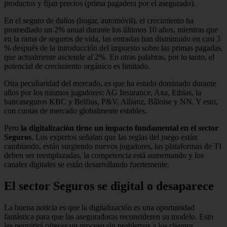
productos y fijan precios (prima pagadera por el asegurado).
En el seguro de daños (hogar, automóvil), el crecimiento ha
promediado un 2% anual durante los últimos 10 años, mientras que
en la rama de seguros de vida, las entradas han disminuido en casi 3
% después de la introducción del impuesto sobre las primas pagadas,
que actualmente asciende al 2%. En otras palabras, por lo tanto, el
potencial de crecimiento orgánico es limitado.
Otra peculiaridad del mercado, es que ha estado dominado durante
años por los mismos jugadores: AG Insurance, Axa, Ethias, la
bancaseguros KBC y Belfius, P&V, Allianz, Bâloise y NN. Y esto,
con cuotas de mercado globalmente estables.
Pero
la digitalización tiene un impacto fundamental en el sector
Seguros
. Los expertos señalan que las reglas del juego están
cambiando, están surgiendo nuevos jugadores, las plataformas de TI
deben ser reemplazadas, la competencia está aumentando y los
canales digitales se están desarrollando fuertemente.
El sector Seguros se digital o desaparece
La buena noticia es que la digitalización es una oportunidad
fantástica para que las aseguradoras reconsideren su modelo. Esto
les permitirá ofrecer un proceso sin problemas a los clientes,