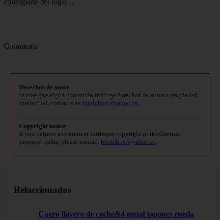
contraparte del lugar ...
Comments
Derechos de autor
Si cree que algún contenido infringe derechos de autor o propiedad
intelectual, contacte en
bitelchux@yahoo.es
.
Copyright notice
If you believe any content infringes copyright or intellectual
property rights, please contact
bitelchux@yahoo.es
.
Relaccionados
Cuero llavero de coche&4 metal tapones rueda