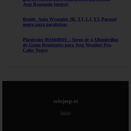
Jeep Renegade (negro)
Beside_Auto Wrangler JK, TJ, LJ, YJ, Parasol
negro para parabrisas
Plasticolor 001668R01 – Juego de 4 Alfombrillas
de Goma Resistentes para Jeep Weather Pro,
Color Negro
solojeep.es
Inicio