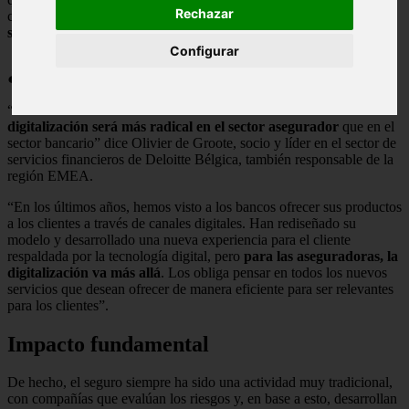
Rechazar
con sus clientes. En este sentido se concluye que
el sector Seguros
se digitaliza o desaparece.
Configurar
¿Cómo será tu aseguradora mañana?
“La transformación del modelo económico debido a
la
digitalización será más radical en el sector asegurador
que en el
sector bancario” dice Olivier de Groote, socio y líder en el sector de
servicios financieros de Deloitte Bélgica, también responsable de la
región EMEA.
“En los últimos años, hemos visto a los bancos ofrecer sus productos
a los clientes a través de canales digitales. Han rediseñado su
modelo y desarrollado una nueva experiencia para el cliente
respaldada por la tecnología digital, pero
para las aseguradoras, la
digitalización va más allá
. Los obliga pensar en todos los nuevos
servicios que desean ofrecer de manera eficiente para ser relevantes
para los clientes”.
Impacto fundamental
De hecho, el seguro siempre ha sido una actividad muy tradicional,
con compañías que evalúan los riesgos y, en base a esto, desarrollan