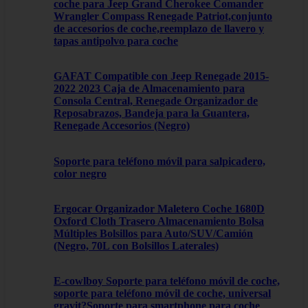
coche para Jeep Grand Cherokee Comander
Wrangler Compass Renegade Patriot,conjunto
de accesorios de coche,reemplazo de llavero y
tapas antipolvo para coche
GAFAT Compatible con Jeep Renegade 2015-
2022 2023 Caja de Almacenamiento para
Consola Central, Renegade Organizador de
Reposabrazos, Bandeja para la Guantera,
Renegade Accesorios (Negro)
Soporte para teléfono móvil para salpicadero,
color negro
Ergocar Organizador Maletero Coche 1680D
Oxford Cloth Trasero Almacenamiento Bolsa
Múltiples Bolsillos para Auto/SUV/Camión
(Negro, 70L con Bolsillos Laterales)
E-cowlboy Soporte para teléfono móvil de coche,
soporte para teléfono móvil de coche, universal
gravit?Soporte para smartphone para coche