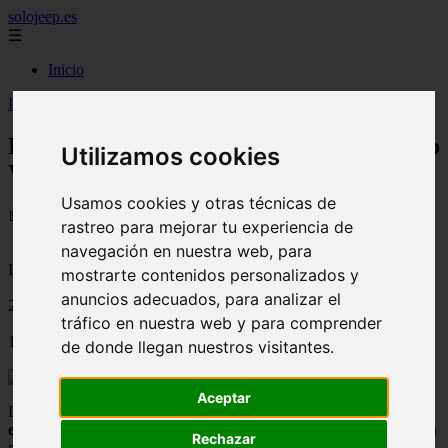
solojeep.es
☰
Inicio
Inicio
>
jeep
>
Kart hecho con parachoque de escarabajo VW
Kart hecho con parachoque de escarabajo
Utilizamos cookies
VW
Usamos cookies y otras técnicas de
📅 08/09/2025
rastreo para mejorar tu experiencia de
navegación en nuestra web, para
Información General Seguros
mostrarte contenidos personalizados y
anuncios adecuados, para analizar el
2020-08-24
tráfico en nuestra web y para comprender
1205
de donde llegan nuestros visitantes.
Aceptar
Los minicarros o
karts
hechos con un parachoque de un
escarabajo VW
no son algo nuevo, pero tampoco creemos que han
Rechazar
recibido la atención que merecen.