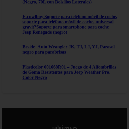
(Negro, 70L con Bolsillos Laterales)
E-cowlboy Soporte para teléfono móvil de coche,
soporte para teléfono móvil de coche, universal
gravit?Soporte para smartphone para coche
Jeep Renegade (negro)
Beside_Auto Wrangler JK, TJ, LJ, YJ, Parasol
negro para parabrisas
Plasticolor 001668R01 – Juego de 4 Alfombrillas
de Goma Resistentes para Jeep Weather Pro,
Color Negro
solojeep.es