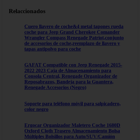
Relaccionados
Cuero llavero de coche&4 metal tapones rueda
coche para Jeep Grand Cherokee Comander
Wrangler Compass Renegade Patriot,conjunto
de accesorios de coche,reemplazo de llavero y
tapas antipolvo para coche
GAFAT Compatible con Jeep Renegade 2015-
2022 2023 Caja de Almacenamiento para
Consola Central, Renegade Organizador de
Reposabrazos, Bandeja para la Guantera,
Renegade Accesorios (Negro)
Soporte para teléfono móvil para salpicadero,
color negro
Ergocar Organizador Maletero Coche 1680D
Oxford Cloth Trasero Almacenamiento Bolsa
Múltiples Bolsillos para Auto/SUV/Camión