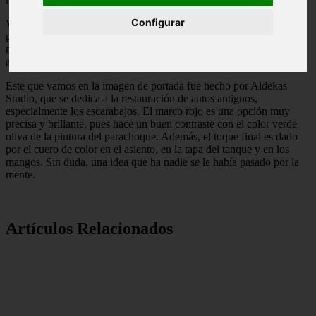
Configurar
Vienen, de hecho, de un experimento antes realizado al usar un
parachoque de escarabajo como el exterior de una pequeña
motocicleta, pero ahora convertido en un kart, lo cual le da este
aspecto de juguetón y adorable.
Este que vamos en la imagen de portada fue hecho por Aldekas
Studio, que se dedica a la restauración de autos antiguos,
especialmente los escarabajos. El marco rojo es una opción muy
precisa y brillante, pues hace un buen contraste con el color verde
oliva de la pintura del parachoque. Además, el toque final es dado
por el cuero de color en el asiento, en la tapa del tanque y en los
mangos. Sin duda, una idea que ha nadie se le había pasado por la
mente.
Artículos Relacionados