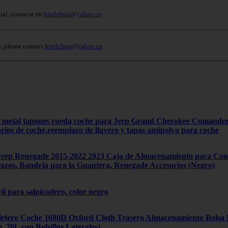
ual, contacte en
bitelchux@yahoo.es
.
s, please contact
bitelchux@yahoo.es
.
4 metal tapones rueda coche para Jeep Grand Cherokee Comand
orios de coche,reemplazo de llavero y tapas antipolvo para coche
ep Renegade 2015-2022 2023 Caja de Almacenamiento para Cons
zos, Bandeja para la Guantera, Renegade Accesorios (Negro)
il para salpicadero, color negro
tero Coche 1680D Oxford Cloth Trasero Almacenamiento Bolsa Mú
70L con Bolsillos Laterales)