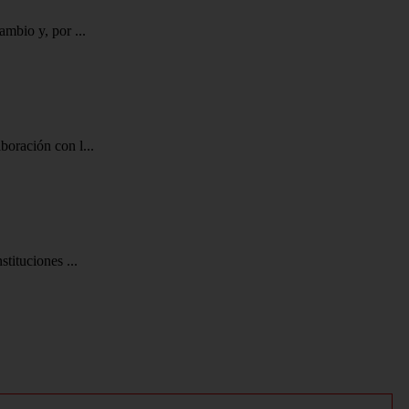
mbio y, por ...
oración con l...
tituciones ...