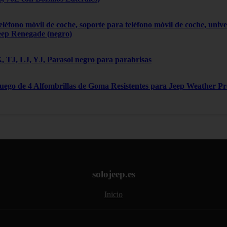
léfono móvil de coche, soporte para teléfono móvil de coche, univ
eep Renegade (negro)
 TJ, LJ, YJ, Parasol negro para parabrisas
Juego de 4 Alfombrillas de Goma Resistentes para Jeep Weather P
solojeep.es
Inicio