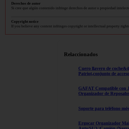
Derechos de autor
Si cree que algún contenido infringe derechos de autor o propiedad intelect
Copyright notice
If you believe any content infringes copyright or intellectual property right
Relaccionados
Cuero llavero de coche&
Patriot,conjunto de acces
GAFAT Compatible con Je
Organizador de Reposabra
Soporte para teléfono móv
Ergocar Organizador Male
Auto/SUV/Camión (Negro, 