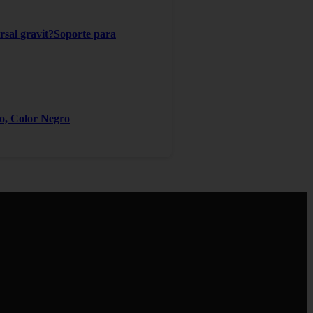
ersal gravit?Soporte para
ro, Color Negro