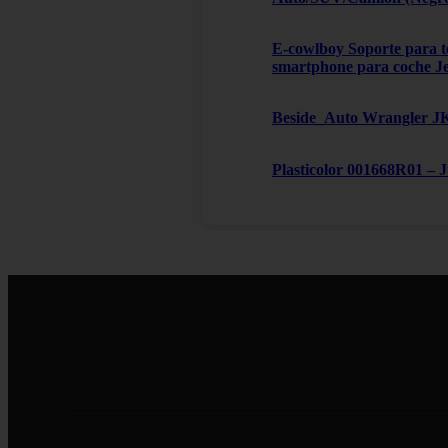
E-cowlboy Soporte para te
smartphone para coche J
Beside_Auto Wrangler JK,
Plasticolor 001668R01 – 