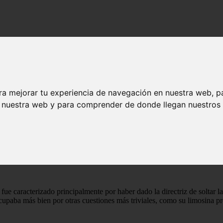
0 a la venta
 los años 50 a la venta
ra mejorar tu experiencia de navegación en nuestra web, p
n nuestra web y para comprender de donde llegan nuestros v
fue caracterizado principalmente por haber dado la directriz de soltar
upaba más bien por otras cuestiones más triviales, como su limosina pr