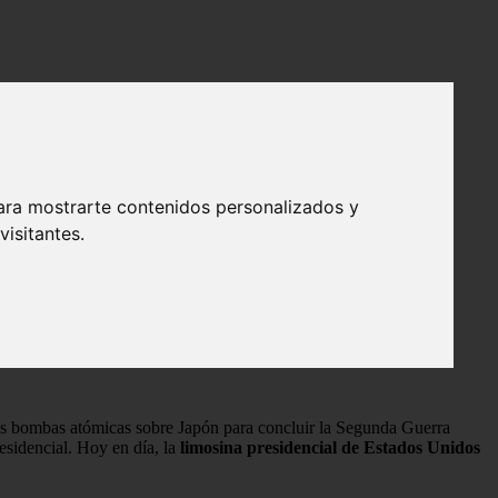
ara mostrarte contenidos personalizados y
isitantes.
 las bombas atómicas sobre Japón para concluir la Segunda Guerra
esidencial. Hoy en día, la
limosina presidencial de Estados Unidos