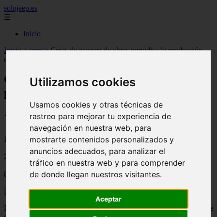
solojeep.es
☰
Inicio
Inicio
>
jeep
>
Crisis de escasez de chips perjudica la producción
automotriz
Crisis de escasez de chips perjudica la
Utilizamos cookies
producción automotriz
Usamos cookies y otras técnicas de
📅 08/09/2025
rastreo para mejorar tu experiencia de
navegación en nuestra web, para
mostrarte contenidos personalizados y
Información General Seguros
anuncios adecuados, para analizar el
2021-01-19
tráfico en nuestra web y para comprender
de donde llegan nuestros visitantes.
827
Aceptar
Empresas como Audi y Honda se han visto afectadas por la
crisis de
escasez de chips que perjudica la producción automotriz
,