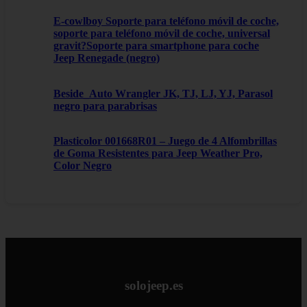
E-cowlboy Soporte para teléfono móvil de coche,
soporte para teléfono móvil de coche, universal
gravit?Soporte para smartphone para coche
Jeep Renegade (negro)
Beside_Auto Wrangler JK, TJ, LJ, YJ, Parasol
negro para parabrisas
Plasticolor 001668R01 – Juego de 4 Alfombrillas
de Goma Resistentes para Jeep Weather Pro,
Color Negro
solojeep.es