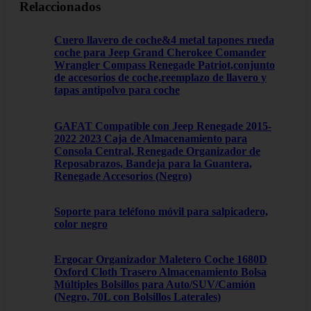
Relaccionados
Cuero llavero de coche&4 metal tapones rueda
coche para Jeep Grand Cherokee Comander
Wrangler Compass Renegade Patriot,conjunto
de accesorios de coche,reemplazo de llavero y
tapas antipolvo para coche
GAFAT Compatible con Jeep Renegade 2015-
2022 2023 Caja de Almacenamiento para
Consola Central, Renegade Organizador de
Reposabrazos, Bandeja para la Guantera,
Renegade Accesorios (Negro)
Soporte para teléfono móvil para salpicadero,
color negro
Ergocar Organizador Maletero Coche 1680D
Oxford Cloth Trasero Almacenamiento Bolsa
Múltiples Bolsillos para Auto/SUV/Camión
(Negro, 70L con Bolsillos Laterales)