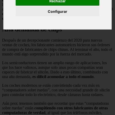
Rechazar
llamándola una “crisis sobre otra crisis”. En el caso de la primera
empresa, el jefe Markus Duesmann anunció que
fabricarían 10.000
Configurar
coches menos
y que
mandarían a más de 10.000 trabajadores
con permiso a su casa
, al menos para el primer trimestre del año.
Alta demanda de chips
Después de un decepcionante comienzo del 2020 para nuevas
ventas de coches, los fabricantes automotrices hicieron sus órdenes
de compra de fabricantes de chips chinas. Al terminar el año, todo el
mundo está algo sorprendido por la fuerza del mercado.
Los semiconductores tienen un amplio rango de aplicaciones, los
que los hace valiosos, aunque solo unas pocas compañías sean
capaces de fabricar el silicón. Dado a esto último, combinado con
una alta demanda,
es difícil acomodar a todo el mundo
.
Los coches modernos se están convirtiendo cada vez más en
“computadores sobre ruedas”, con una necesidad grande de silicón
para controlar todo lo electrónico, desde cámaras hasta radares.
Aún peor, tenemos también que recordar que estas “computadoras
sobre ruedas” están
compitiendo con otros fabricantes de otras
computadoras de verdad
, al igual que los teléfonos móviles,