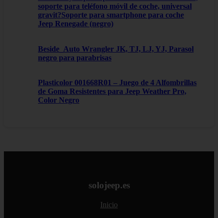
soporte para teléfono móvil de coche, universal
gravit?Soporte para smartphone para coche
Jeep Renegade (negro)
Beside_Auto Wrangler JK, TJ, LJ, YJ, Parasol
negro para parabrisas
Plasticolor 001668R01 – Juego de 4 Alfombrillas
de Goma Resistentes para Jeep Weather Pro,
Color Negro
solojeep.es
Inicio