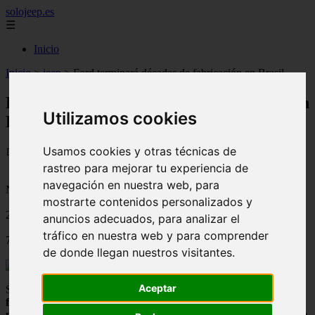
solojeep.es
☰
Inicio
Inicio
>
jeep
>
Ford terminará décadas de fabricación en Brasil
Ford terminará décadas de fabricación en
Utilizamos cookies
Brasil
Usamos cookies y otras técnicas de
📅 08/09/2025
rastreo para mejorar tu experiencia de
navegación en nuestra web, para
Novedades del Motor
mostrarte contenidos personalizados y
2021-01-25
anuncios adecuados, para analizar el
tráfico en nuestra web y para comprender
723
de donde llegan nuestros visitantes.
Aceptar
Se ha anunciado hace poco que
Ford terminará décadas de
fabricación en Brasil
, cerrando
sus últimas tres fábricas en el
país
. La automotriz americana le echa la culpa a la pandemia, la que