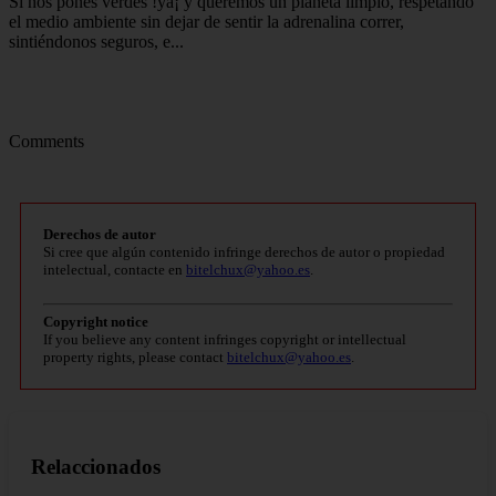
Si nos pones verdes !ya¡ y queremos un planeta limpio, respetando
el medio ambiente sin dejar de sentir la adrenalina correr,
sintiéndonos seguros, e...
Comments
Derechos de autor
Si cree que algún contenido infringe derechos de autor o propiedad
intelectual, contacte en
bitelchux@yahoo.es
.
Copyright notice
If you believe any content infringes copyright or intellectual
property rights, please contact
bitelchux@yahoo.es
.
Relaccionados