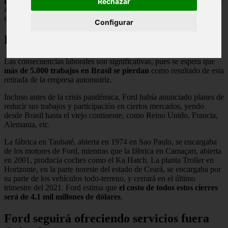
Rechazar
acusa de haber amplificado años de malas ventas y de pérdidas
enormes en la región.
Configurar
Pérdidas de Ford por la pandemia
Las consecuencias laborales son significativas, pues se espera que
más de 5.000 trabajos en Brasil se pierdan
como resultado de esta
retirada de la empresa automotriz.
Incluso antes de la crisis pandémica, Ford había anunciado planes de
reducir sus trabajos y participación en ciertos mercados, yendo
desde Brasil hasta el viejo continente, como Reino Unido, Francia,
Alemania, etc.
La fábrica en Taubaté, abierta en 1974 en Sao Paulo, se encargaba
de los motores de Ford, mientras que la fábrica en Camaçari, abierta
en 2001, producía coches como el Ka Hatch. La planta Troller en
Horizonte, en la parte noreste del estado de Ceará, se encargaba por
su parte de los vehículos todo-terreno, y cerrará en el último
trimestre del 2021. Ford estima que
el costo de todos estos cierres
será de 4,1 mil millones de dólares
.
Ford seguirá ofreciendo servicios fuera