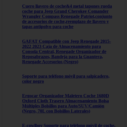
Cuero llavero de coche&4 metal tapones rueda
coche para Jeep Grand Cherokee Comander
Wrangler Compass Renegade Patriot,conjunto
de accesorios de coche,reemplazo de llavero y
tapas antipolvo para coche
GAFAT Compatible con Jeep Renegade 2015-
2022 2023 Caja de Almacenamiento para
Consola Central, Renegade Organizador de
Reposabrazos, Bandeja para la Guantera,
Renegade Accesorios (Negro)
Soporte para teléfono móvil para salpicadero,
color negro
Ergocar Organizador Maletero Coche 1680D
Oxford Cloth Trasero Almacenamiento Bolsa
Múltiples Bolsillos para Auto/SUV/Camión
(Negro, 70L con Bolsillos Laterales)
E-cowlboy Soporte para teléfono móvil de coche,