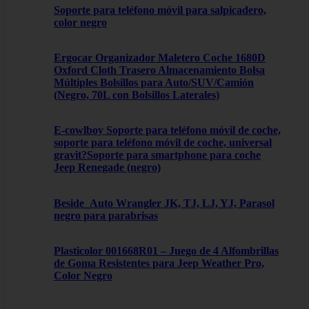
Soporte para teléfono móvil para salpicadero,
color negro
Ergocar Organizador Maletero Coche 1680D
Oxford Cloth Trasero Almacenamiento Bolsa
Múltiples Bolsillos para Auto/SUV/Camión
(Negro, 70L con Bolsillos Laterales)
E-cowlboy Soporte para teléfono móvil de coche,
soporte para teléfono móvil de coche, universal
gravit?Soporte para smartphone para coche
Jeep Renegade (negro)
Beside_Auto Wrangler JK, TJ, LJ, YJ, Parasol
negro para parabrisas
Plasticolor 001668R01 – Juego de 4 Alfombrillas
de Goma Resistentes para Jeep Weather Pro,
Color Negro