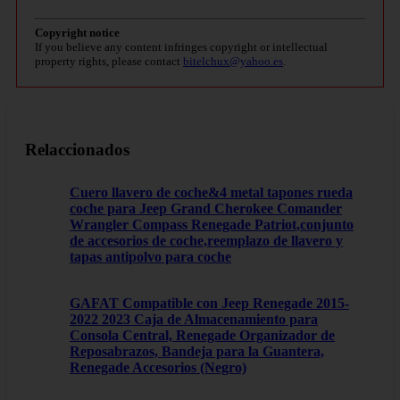
Copyright notice
If you believe any content infringes copyright or intellectual
property rights, please contact
bitelchux@yahoo.es
.
Relaccionados
Cuero llavero de coche&4 metal tapones rueda
coche para Jeep Grand Cherokee Comander
Wrangler Compass Renegade Patriot,conjunto
de accesorios de coche,reemplazo de llavero y
tapas antipolvo para coche
GAFAT Compatible con Jeep Renegade 2015-
2022 2023 Caja de Almacenamiento para
Consola Central, Renegade Organizador de
Reposabrazos, Bandeja para la Guantera,
Renegade Accesorios (Negro)