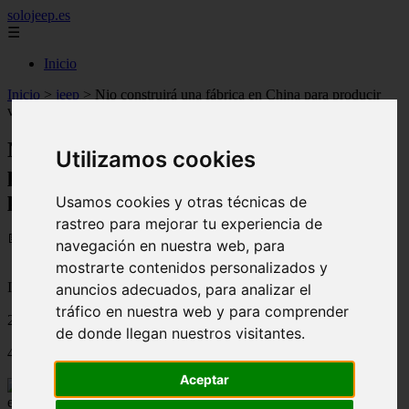
solojeep.es
☰
Inicio
Inicio
>
jeep
>
Nio construirá una fábrica en China para producir
vehículos eléctricos económicos para Europa
Nio construirá una fábrica en China para
Utilizamos cookies
producir vehículos eléctricos económicos
para Europa
Usamos cookies y otras técnicas de
rastreo para mejorar tu experiencia de
📅 07/09/2025
navegación en nuestra web, para
mostrarte contenidos personalizados y
Información General Seguros
anuncios adecuados, para analizar el
tráfico en nuestra web y para comprender
2023-02-17
de donde llegan nuestros visitantes.
469
Aceptar