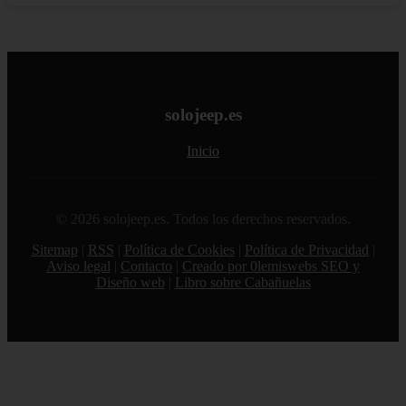
solojeep.es
Inicio
© 2026 solojeep.es. Todos los derechos reservados.
Sitemap
|
RSS
|
Política de Cookies
|
Política de Privacidad
|
Aviso legal
|
Contacto
|
Creado por 0lemiswebs SEO y
Diseño web
|
Libro sobre Cabañuelas