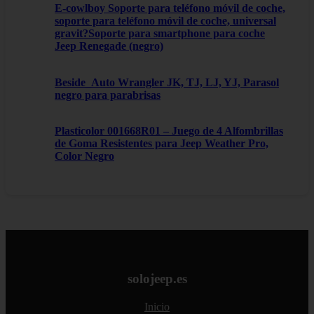
E-cowlboy Soporte para teléfono móvil de coche,
soporte para teléfono móvil de coche, universal
gravit?Soporte para smartphone para coche
Jeep Renegade (negro)
Beside_Auto Wrangler JK, TJ, LJ, YJ, Parasol
negro para parabrisas
Plasticolor 001668R01 – Juego de 4 Alfombrillas
de Goma Resistentes para Jeep Weather Pro,
Color Negro
solojeep.es
Inicio