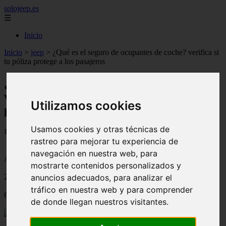
solojeep.es
☰
Inicio
Inicio
>
jeep
>
¿Qué es el seguro de ocupantes de coche? verifica si
tu póliza protege a los pasajeros
¿Qué es el seguro de ocupantes de coche?
verifica si tu póliza protege a los
Utilizamos cookies
pasajeros
Usamos cookies y otras técnicas de
📅 06/09/2025
rastreo para mejorar tu experiencia de
navegación en nuestra web, para
Aseguradoras
mostrarte contenidos personalizados y
anuncios adecuados, para analizar el
2024-05-29
tráfico en nuestra web y para comprender
614
de donde llegan nuestros visitantes.