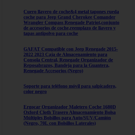
Cuero llavero de coche&4 metal tapones rueda
coche para Jeep Grand Cherokee Comander
Wrangler Compass Renegade Patriot,conjunto
de accesorios de coche,reemplazo de llavero y
tapas antipolvo para coche
GAFAT Compatible con Jeep Renegade 2015-
2022 2023 Caja de Almacenamiento para
Consola Central, Renegade Organizador de
Reposabrazos, Bandeja para la Guantera,
Renegade Accesorios (Negro)
Soporte para teléfono móvil para salpicadero,
color negro
Ergocar Organizador Maletero Coche 1680D
Oxford Cloth Trasero Almacenamiento Bolsa
Múltiples Bolsillos para Auto/SUV/Camión
(Negro, 70L con Bolsillos Laterales)