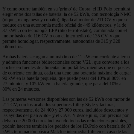
Y como ocurre también en su 'primo' de Cupra, el ID.Polo permitirá
elegir entre dos tallas de batería: la de 52 kWh, con tecnología NMC
(níquel, manganeso y cobalto), ligada al motor de 211 CV y que se
traduce en una autonomía media oficial de 449 kilómetros, y la de
37 kWh, con tecnología LFP (litio ferrofosfato), combinada con el
motor básico de 116 CV o con el intermedio de 135 CV, y que
permite homologar, respectivamente, autonomías de 315 y 328
kilómetros.
Ambas baterías cargan a un máximo de 11 kW con corriente alterna
y admiten funciones bidireccionales como V2L, que convierte a los
coches en fuentes de alimentación portátiles, mientras que en postes
de corriente continua, cada una tiene una potencia máxima de carga:
90 kW en la batería pequeña, que puede pasar del 10% al 80% en
27 minutos, y 105 kW en la batería grande, que pasa del 10% al
80% en 24 minutos.
Las primeras versiones disponibles son las de 52 kWh con motor de
211 CV, con los acabados superiores Life y Style y facturas,
respectivamente, de 24.400 y 27.900 euros, incluidos descuentos y
las ayudas del plan Auto+ y el CAE. Y desde julio, con precios por
debajo de 20.000 euros incluyendo todas las reducciones posibles,
podrán hacerse también los pedidos de los ID.Polo con batería de 37
kWh: terminación básica Match e intermedia Life en el caso de las