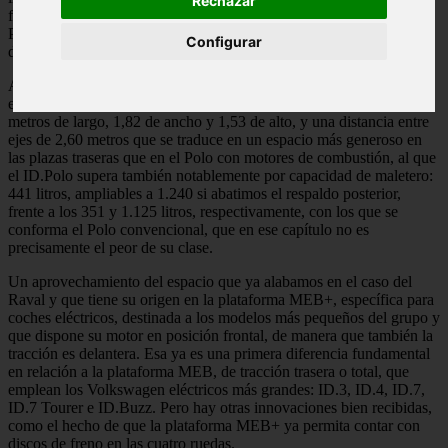
Rechazar
fabricará en Navarra y del pequeño ID.Every1 que, producido en
Portugal, se sumará a la familia en 2027 para llenar el hueco que
Configurar
dejó en su día el recordado e-Up!.
Además, el nuevo modelo cumple a rajatabla las dimensiones
exteriores habituales en el segmento de los utilitarios, con 4,05
metros de largo, 1,82 de ancho y 1,53 de alto, y una distancia entre
ejes de 2,60 metros que se traduce en un espacio más generoso en
las plazas traseras que en el Polo con motores de combustión, al que
el ID.Polo supera también notablemente por capacidad de maletero:
441 litros, ampliables a 1.240 si abatimos el respaldo posterior,
frente a los 351 y 1.125 litros, respectivamente, con los que se
conforma el Polo convencional, que en ese capítulo no es
precisamente el peor de su clase.
Un aprovechamiento del espacio que ya alabamos en el caso del
Raval y que tiene su origen en la plataforma MEB+, específica para
coches eléctricos, destinada a los modelos más pequeños del grupo y
que dispone su motor en posición frontal, de manera que también la
tracción es delantera. Esa ya es una primera diferencia fundamental
en relación a la plataforma MEB, de tracción trasera o total, que
emplean los Volkswagen eléctricos más grandes: ID.3, ID.4, ID.7,
ID.7 Tourer e ID.Buzz. Pero hay otras innovaciones bien recibidas,
como el hecho de que la plataforma MEB+ ya permita contar con
discos de freno en las cuatro ruedas.