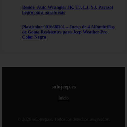
Beside_Auto Wrangler JK, TJ, LJ, YJ, Parasol
negro para parabrisas
Plasticolor 001668R01 – Juego de 4 Alfombrillas
de Goma Resistentes para Jeep Weather Pro,
Color Negro
solojeep.es
Inicio
© 2026 solojeep.es. Todos los derechos reservados.