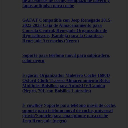
de accesorios de coche,reemplazo de llavero y
tapas antipolvo para coche
GAFAT Compatible con Jeep Renegade 2015-
2022 2023 Caja de Almacenamiento para
Consola Central, Renegade Organizador de
Reposabrazos, Bandeja para la Guantera,
Renegade Accesorios (Negro)
Soporte para teléfono móvil para salpicadero,
color negro
Ergocar Organizador Maletero Coche 1680D
Oxford Cloth Trasero Almacenamiento Bolsa
Múltiples Bolsillos para Auto/SUV/Camión
(Negro, 70L con Bolsillos Laterales)
E-cowlboy Soporte para teléfono móvil de coche,
soporte para teléfono móvil de coche, universal
gravit?Soporte para smartphone para coche
Jeep Renegade (negro)