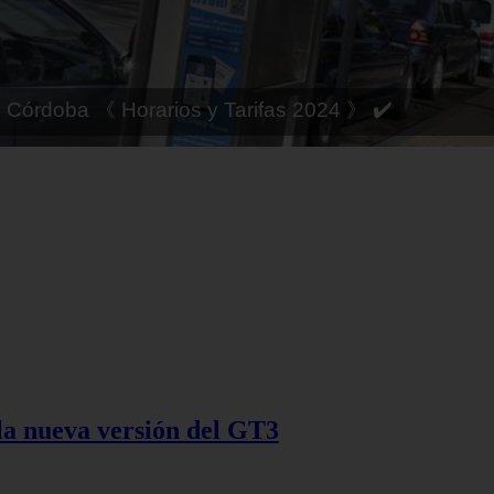
 Córdoba 《 Horarios y Tarifas 2024 》 ✔️
la nueva versión del GT3