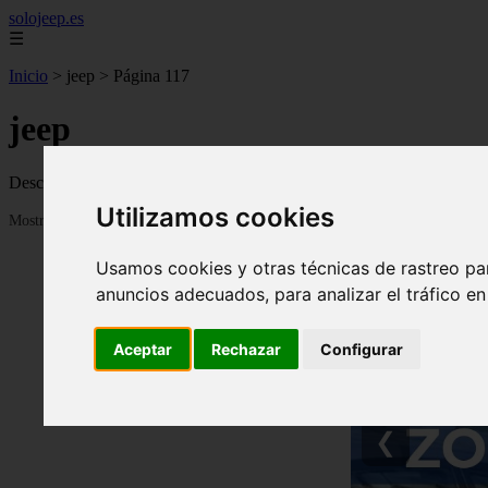
solojeep.es
☰
Inicio
>
jeep
>
Página 117
jeep
Descubre todas las noticias de la categoría jeep. Artículos actualizado
Utilizamos cookies
Mostrando 2785 - 2808 de 3335 artículos
Usamos cookies y otras técnicas de rastreo pa
anuncios adecuados, para analizar el tráfico e
Aceptar
Rechazar
Configurar
❮