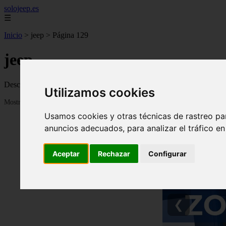
solojeep.es
☰
Inicio
>
jeep
>
Página 129
jeep
Descubre todas las noticias de la categoría jeep. Artículos actualizado
Utilizamos cookies
Mostrando 3073 - 3096 de 3335 artículos
Usamos cookies y otras técnicas de rastreo pa
anuncios adecuados, para analizar el tráfico e
Aceptar
Rechazar
Configurar
❮