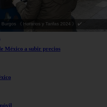
 Córdoba 《 Horarios y Tarifas 2024 》 ✔️
de México a subir precios
éxico
móvil