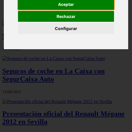
Aceptar
✔️
Rechazar
Configurar
Seguros de coche con Bancaja.es
13/08/2025
Seguros de coche en La Caixa con
SegurCaixa Auto
13/08/2025
Presentación oficial del Renault Mégane
2012 en Sevilla