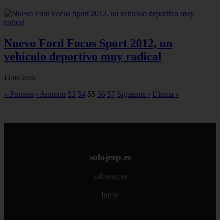
Nuevo Ford Focus Sport 2012, un
vehiculo deportivo muy radical
12/08/2025
« Primera
‹ Anterior
53
54
55
56
57
Siguiente ›
Última »
solojeep.es
solojeep.es
Inicio