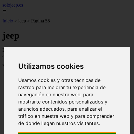
solojeep.es
☰
Inicio
>
jeep
>
Página 55
jeep
Descubre todas las noticias de la categoría jeep. Artículos
actualizados y contenido de calidad en solojeep.es.
Utilizamos cookies
Mostrando 1297 - 1320 de 3335 artículos
Usamos cookies y otras técnicas de
rastreo para mejorar tu experiencia de
navegación en nuestra web, para
mostrarte contenidos personalizados y
anuncios adecuados, para analizar el
❮
❯
tráfico en nuestra web y para comprender
de donde llegan nuestros visitantes.
▷ Zona Azul Córdoba 《 Horarios y Tarifas 2024 》