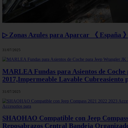
▷ Zonas Azules para Aparcar 《 España 》
31/07/2025
MARLEA Fundas para Asientos de Coche p
2017,Impermeable Lavable Cubreasiento pa
31/07/2025
SHAOHAO Compatible con Jeep Compass 20
Reposabrazos Central Bandeja Organizado