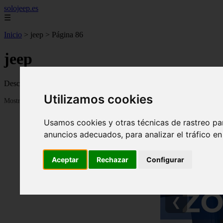
solojeep.es
☰
Inicio
>
jeep
>
Página 86
jeep
Descubre todas las noticias de la categoría jeep. Artículos actualizado
Utilizamos cookies
Mostrando 2041 - 2064 de 3335 artículos
Usamos cookies y otras técnicas de rastreo pa
anuncios adecuados, para analizar el tráfico e
Aceptar
Rechazar
Configurar
❮