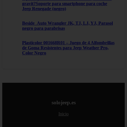
gravit?Soporte para smartphone para coche
Jeep Renegade (negro)
Beside_Auto Wrangler JK, TJ, LJ, YJ, Parasol
negro para parabrisas
Plasticolor 001668R01 – Juego de 4 Alfombrillas
de Goma Resistentes para Jeep Weather Pro,
Color Negro
solojeep.es
Inicio