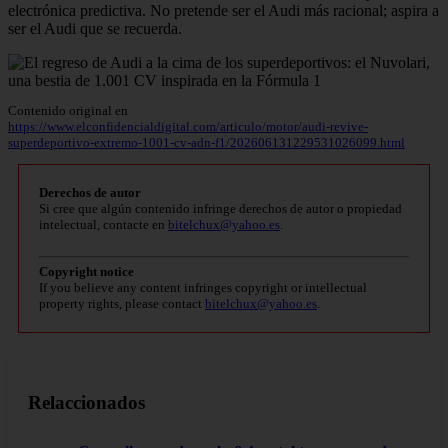
electrónica predictiva. No pretende ser el Audi más racional; aspira a
ser el Audi que se recuerda.
Contenido original en
https://www.elconfidencialdigital.com/articulo/motor/audi-revive-
superdeportivo-extremo-1001-cv-adn-f1/202606131229531026099.html
Derechos de autor
Si cree que algún contenido infringe derechos de autor o propiedad
intelectual, contacte en
bitelchux@yahoo.es
.
Copyright notice
If you believe any content infringes copyright or intellectual
property rights, please contact
bitelchux@yahoo.es
.
Relaccionados