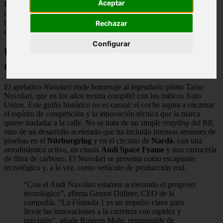
Aceptar
Fórmula 1, una renovada filosofía de diseño y una toma de
decisiones más ágil. El mensaje es claro: Audi quiere demostrar que
todavía es capaz de crear un automóvil que inquiete a los referentes
Rechazar
del segmento deportivo.
Configurar
Un nombre con historia y un propósito
definido
El apelativo
Nuvolari
rinde homenaje al legendario piloto Tazio
Nuvolari, que en los años treinta compitió con los míticos Auto
Union. Este guiño histórico no es casual: el coche aspira a encarnar
el espíritu de competición y la innovación técnica que la marca
quiere trasladar a la calle. No se trata de un simple
restyling
del R8,
sino de un desarrollo acelerado que ha incluido intensas sesiones de
pruebas en el
Nürburgring
y en el circuito de
Nardò
, con una
aerodinámica activa, un chasis
Audi Space Frame
y una carrocería
de fibra de carbono. El Nuvolari se presenta como escaparate
tecnológico y, a la vez, como vehículo de producción real.
“Con el Audi Nuvolari estamos acelerando el progreso
tecnológico”, afirma Gernot Döllner, CEO de la
compañía. “La Fórmula 1 es un impulso clave para
llevar las innovaciones a la carretera con rapidez y
precisión”, añade Rouven Mohr, responsable de