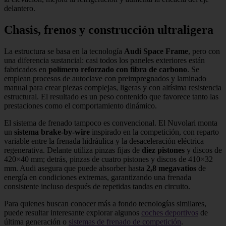
delantero.
Chasis, frenos y construcción ultraligera
La estructura se basa en la tecnología
Audi Space Frame
, pero con
una diferencia sustancial: casi todos los paneles exteriores están
fabricados en
polímero reforzado con fibra de carbono
. Se
emplean procesos de autoclave con preimpregnados y laminado
manual para crear piezas complejas, ligeras y con altísima resistencia
estructural. El resultado es un peso contenido que favorece tanto las
prestaciones como el comportamiento dinámico.
El sistema de frenado tampoco es convencional. El Nuvolari monta
un
sistema brake-by-wire
inspirado en la competición, con reparto
variable entre la frenada hidráulica y la desaceleración eléctrica
regenerativa. Delante utiliza pinzas fijas de
diez pistones
y discos de
420×40 mm; detrás, pinzas de cuatro pistones y discos de 410×32
mm. Audi asegura que puede absorber hasta
2,8 megavatios
de
energía en condiciones extremas, garantizando una frenada
consistente incluso después de repetidas tandas en circuito.
Para quienes buscan conocer más a fondo tecnologías similares,
puede resultar interesante explorar algunos
coches deportivos
de
última generación o
sistemas de frenado de competición
.