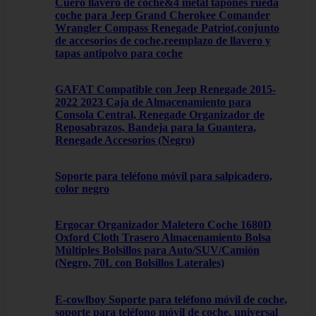
Cuero llavero de coche&4 metal tapones rueda
coche para Jeep Grand Cherokee Comander
Wrangler Compass Renegade Patriot,conjunto
de accesorios de coche,reemplazo de llavero y
tapas antipolvo para coche
GAFAT Compatible con Jeep Renegade 2015-
2022 2023 Caja de Almacenamiento para
Consola Central, Renegade Organizador de
Reposabrazos, Bandeja para la Guantera,
Renegade Accesorios (Negro)
Soporte para teléfono móvil para salpicadero,
color negro
Ergocar Organizador Maletero Coche 1680D
Oxford Cloth Trasero Almacenamiento Bolsa
Múltiples Bolsillos para Auto/SUV/Camión
(Negro, 70L con Bolsillos Laterales)
E-cowlboy Soporte para teléfono móvil de coche,
soporte para teléfono móvil de coche, universal