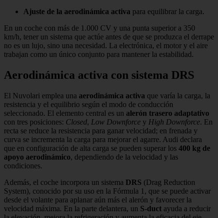
Ajuste de la aerodinámica activa
para equilibrar la carga.
En un coche con más de 1.000 CV y una punta superior a 350
km/h, tener un sistema que actúe antes de que se produzca el derrape
no es un lujo, sino una necesidad. La electrónica, el motor y el aire
trabajan como un único conjunto para mantener la estabilidad.
Aerodinámica activa con sistema DRS
El Nuvolari emplea una
aerodinámica activa
que varía la carga, la
resistencia y el equilibrio según el modo de conducción
seleccionado. El elemento central es un
alerón trasero adaptativo
con tres posiciones:
Closed
,
Low Downforce
y
High Downforce
. En
recta se reduce la resistencia para ganar velocidad; en frenada y
curva se incrementa la carga para mejorar el agarre. Audi declara
que en configuración de alta carga se pueden superar los
400 kg de
apoyo aerodinámico
, dependiendo de la velocidad y las
condiciones.
Además, el coche incorpora un sistema
DRS
(Drag Reduction
System), conocido por su uso en la Fórmula 1, que se puede activar
desde el volante para aplanar aún más el alerón y favorecer la
velocidad máxima. En la parte delantera, un
S-duct
ayuda a reducir
la elevación, mejora la refrigeración y aumenta la eficacia del eje