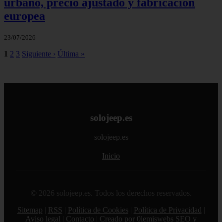
urbano, precio ajustado y fabricación
europea
23/07/2026
1
2
3
Siguiente ›
Última »
solojeep.es
solojeep.es
Inicio
© 2026 solojeep.es. Todos los derechos reservados.
Sitemap
|
RSS
|
Política de Cookies
|
Política de Privacidad
|
Aviso legal
|
Contacto
|
Creado por 0lemiswebs SEO y