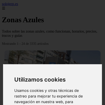
solojeep.es
☰
Zonas Azules
Todos sobre las zonas azules, como funcionan, horarios, precios,
trucos y guías
Mostrando 1 - 24 de 3335 artículos
Utilizamos cookies
❮
❯
Usamos cookies y otras técnicas de
rastreo para mejorar tu experiencia de
▷ Zona Azul Córdoba 《 Horarios y Tarifas 2024 》
navegación en nuestra web, para
✔️