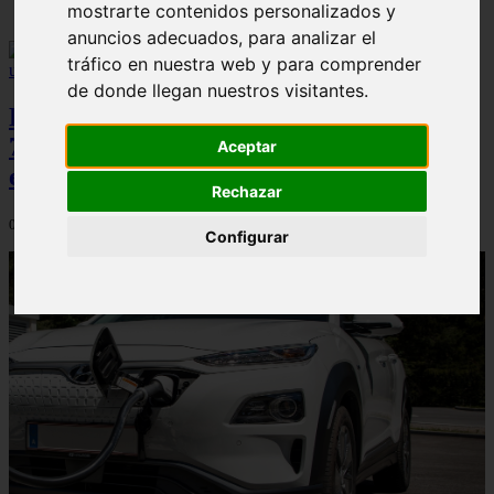
mostrarte contenidos personalizados y
anuncios adecuados, para analizar el
tráfico en nuestra web y para comprender
de donde llegan nuestros visitantes.
Peugeot acelera en el mercado español:
7.062 matriculaciones y un 5,9% de cuota
Aceptar
en julio
Rechazar
06/08/2026
Configurar