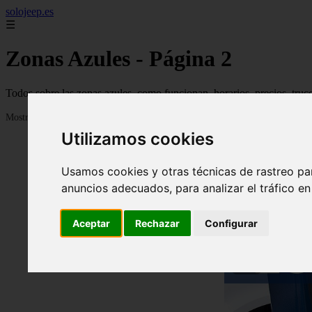
solojeep.es
☰
Zonas Azules - Página 2
Todos sobre las zonas azules, como funcionan, horarios, precios, truc
Mostrando 25 - 48 de 3330 artículos
Utilizamos cookies
Usamos cookies y otras técnicas de rastreo pa
anuncios adecuados, para analizar el tráfico e
Aceptar
Rechazar
Configurar
❮