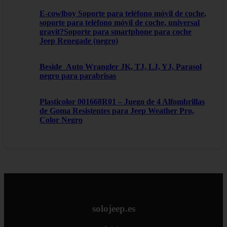
E-cowlboy Soporte para teléfono móvil de coche,
soporte para teléfono móvil de coche, universal
gravit?Soporte para smartphone para coche
Jeep Renegade (negro)
Beside_Auto Wrangler JK, TJ, LJ, YJ, Parasol
negro para parabrisas
Plasticolor 001668R01 – Juego de 4 Alfombrillas
de Goma Resistentes para Jeep Weather Pro,
Color Negro
solojeep.es