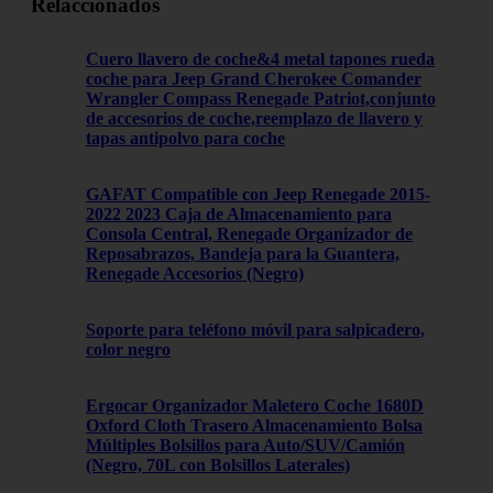
Relaccionados
Cuero llavero de coche&4 metal tapones rueda
coche para Jeep Grand Cherokee Comander
Wrangler Compass Renegade Patriot,conjunto
de accesorios de coche,reemplazo de llavero y
tapas antipolvo para coche
GAFAT Compatible con Jeep Renegade 2015-
2022 2023 Caja de Almacenamiento para
Consola Central, Renegade Organizador de
Reposabrazos, Bandeja para la Guantera,
Renegade Accesorios (Negro)
Soporte para teléfono móvil para salpicadero,
color negro
Ergocar Organizador Maletero Coche 1680D
Oxford Cloth Trasero Almacenamiento Bolsa
Múltiples Bolsillos para Auto/SUV/Camión
(Negro, 70L con Bolsillos Laterales)