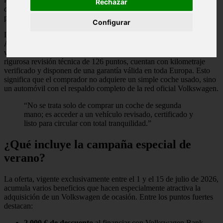
Rechazar
chupado”
, esta acción estival ofrece condiciones muy ventajosas
para quienes desean estrenar vehículo sin demoras.
Configurar
La promoción se enmarca dentro del programa
Volkswagen
Approved
, la certificación oficial de la marca para seminuevos y
vehículos de ocasión. Los modelos incluidos han superado una
rigurosa revisión técnica de 126 puntos, cuentan con kilometraje
verificado y disponen de una garantía válida en toda Europa. Esto
significa que el comprador no adquiere un simple coche usado, sino
un automóvil con el respaldo completo de la red oficial Volkswagen.
“No se trata solo de comprar un coche de segunda
mano; es acceder a un vehículo revisado, certificado y
listo para circular con total tranquilidad.”
¿Qué incluye la campaña especial de
verano?
La oferta, vigente exclusivamente entre el 1 y el 15 de julio de 2026,
acumula varios beneficios que hacen especialmente atractiva la
adquisición de un Volkswagen de ocasión. Entre los puntos fuertes
destacan:
2.000 € de descuento
al financiar con Volkswagen Bank