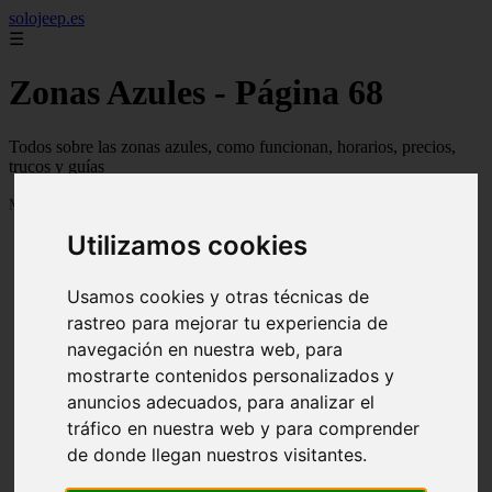
solojeep.es
☰
Zonas Azules - Página 68
Todos sobre las zonas azules, como funcionan, horarios, precios,
trucos y guías
Mostrando 1609 - 1632 de 3338 artículos
Utilizamos cookies
Usamos cookies y otras técnicas de
rastreo para mejorar tu experiencia de
navegación en nuestra web, para
❮
❯
mostrarte contenidos personalizados y
anuncios adecuados, para analizar el
tráfico en nuestra web y para comprender
▷ Zona Azul Córdoba 《 Horarios y Tarifas 2024 》
de donde llegan nuestros visitantes.
✔️