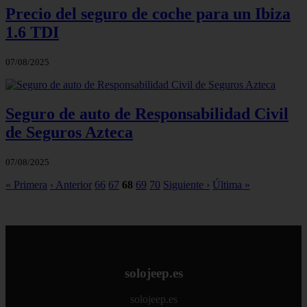
Precio del seguro de coche para un Ibiza
1.6 TDI
07/08/2025
Seguro de auto de Responsabilidad Civil
de Seguros Azteca
07/08/2025
« Primera
‹ Anterior
66
67
68
69
70
Siguiente ›
Última »
solojeep.es
solojeep.es