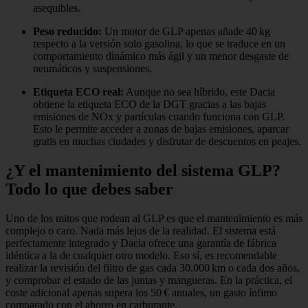
asequibles.
Peso reducido:
Un motor de GLP apenas añade 40 kg
respecto a la versión solo gasolina, lo que se traduce en un
comportamiento dinámico más ágil y un menor desgaste de
neumáticos y suspensiones.
Etiqueta ECO real:
Aunque no sea híbrido, este Dacia
obtiene la etiqueta ECO de la DGT gracias a las bajas
emisiones de NOx y partículas cuando funciona con GLP.
Esto le permite acceder a zonas de bajas emisiones, aparcar
gratis en muchas ciudades y disfrutar de descuentos en peajes.
¿Y el mantenimiento del sistema GLP?
Todo lo que debes saber
Uno de los mitos que rodean al GLP es que el mantenimiento es más
complejo o caro. Nada más lejos de la realidad. El sistema está
perfectamente integrado y Dacia ofrece una garantía de fábrica
idéntica a la de cualquier otro modelo. Eso sí, es recomendable
realizar la revisión del filtro de gas cada 30.000 km o cada dos años,
y comprobar el estado de las juntas y mangueras. En la práctica, el
coste adicional apenas supera los 50 € anuales, un gasto ínfimo
comparado con el ahorro en carburante.