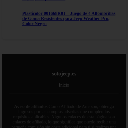
Plasticolor 001668R01 – Juego de 4 Alfombrillas
de Goma Resistentes para Jeep Weather Pro,
Color Negro
solojeep.es
Inicio
Aviso de afiliados
Como Afiliado de Amazon, obtengo
ingresos por las compras adscritas que cumplen los
requisitos aplicables. Algunos enlaces de esta página son
enlaces de afiliado, lo que significa que puedo recibir una
pequeña comisión sin coste adicional para ti si realizas una