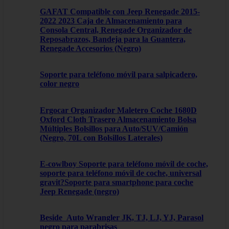
GAFAT Compatible con Jeep Renegade 2015-
2022 2023 Caja de Almacenamiento para
Consola Central, Renegade Organizador de
Reposabrazos, Bandeja para la Guantera,
Renegade Accesorios (Negro)
Soporte para teléfono móvil para salpicadero,
color negro
Ergocar Organizador Maletero Coche 1680D
Oxford Cloth Trasero Almacenamiento Bolsa
Múltiples Bolsillos para Auto/SUV/Camión
(Negro, 70L con Bolsillos Laterales)
E-cowlboy Soporte para teléfono móvil de coche,
soporte para teléfono móvil de coche, universal
gravit?Soporte para smartphone para coche
Jeep Renegade (negro)
Beside_Auto Wrangler JK, TJ, LJ, YJ, Parasol
negro para parabrisas