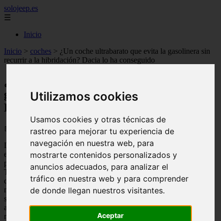
solojeep.es
☰
Inicio
Inicio
>
coches
>
¿Un coche ultrabarato que evita la gasolinera sin
recurrir a la hibridación? Dacia lo ha conseguido
¿Un coche ultrabarato que evita la
gasolinera sin recurrir a la hibridación?
Utilizamos cookies
Dacia lo ha conseguido
Usamos cookies y otras técnicas de
📅 26/06/2026
rastreo para mejorar tu experiencia de
navegación en nuestra web, para
Durante mucho tiempo, la única vía para conseguir un vehículo con
etiqueta ECO o, simplemente, para ahorrar en combustible parecía
mostrarte contenidos personalizados y
pasar por la compra de un híbrido. Modelos tan populares como el
anuncios adecuados, para analizar el
Toyota Yaris o el Hyundai Ioniq dominaban las conversaciones de
tráfico en nuestra web y para comprender
quienes querían reducir su gasto en carburante. Sin embargo, la
marca rumana Dacia ha irrumpido con una propuesta tan
de donde llegan nuestros visitantes.
sorprendente como sensata: un coche de entrada de gama que
apenas necesita visitar la gasolinera, y todo ello sin recurrir a
Aceptar
motores híbridos ni enchufes. Hablamos, por supuesto, del Dacia