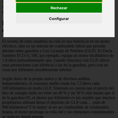
Sandero —especialmente en su versión ECO-G 100— y del Dacia
Duster con la misma tecnología de GLP. Pero, ¿cómo logra esta
Rechazar
mecánica lo que tantos creían imposible?
Configurar
La clave está en el GLP: el gas que
cambia las reglas del juego
El secreto de estos modelos no está en una batería ni en un motor
eléctrico, sino en un sistema de combustible bifuel que permite
alternar entre gasolina y Gas Licuado de Petróleo (GLP). El Dacia
Sandero ECO-G 100, por ejemplo, equipa un motor tricilíndrico de
1.0 litros turboalimentado que, cuando funciona con GLP, ofrece
unas prestaciones casi idénticas a las de la gasolina, pero con un
coste por kilómetro sensiblemente inferior.
Según datos de la propia marca y de diversos análisis
independientes, el consumo medio ronda los 7,5 litros cada
100 kilómetros en modo GLP. Teniendo en cuenta que el precio del
litro de autogás suele ser entre un 40 % y un 50 % más barato que el
de la gasolina 95, el ahorro por kilómetro es tan notable que muchos
propietarios afirman llenar el depósito de GLP cada… ¡más de
900 kilómetros! Y lo mejor: al ser un combustible de combustión
limpia, el motor prolonga su vida útil y las emisiones contaminantes
se reducen drásticamente.