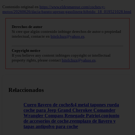
Contenido original en
https://www.eldesmarque.com/coches-y-
motos/20260626/dacia-barato-apenas-gasolinera-hibrido_18_019521028.html
Derechos de autor
Si cree que algún contenido infringe derechos de autor o propiedad
intelectual, contacte en
bitelchux@yahoo.es
.
Copyright notice
If you believe any content infringes copyright or intellectual
property rights, please contact
bitelchux@yahoo.es
.
Relaccionados
Cuero llavero de coche&4 metal tapones rueda
coche para Jeep Grand Cherokee Comander
Wrangler Compass Renegade Patriot,conjunto
de accesorios de coche,reemplazo de llavero y
tapas antipolvo para coche