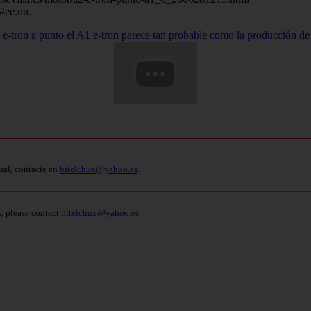
#ee.uu.
e-tron a punto el A1 e-tron parece tan probable como la producción 
ual, contacte en
bitelchux@yahoo.es
.
s, please contact
bitelchux@yahoo.es
.