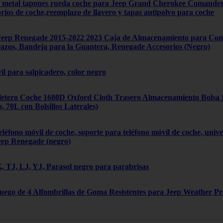
4 metal tapones rueda coche para Jeep Grand Cherokee Comand
orios de coche,reemplazo de llavero y tapas antipolvo para coche
ep Renegade 2015-2022 2023 Caja de Almacenamiento para Cons
zos, Bandeja para la Guantera, Renegade Accesorios (Negro)
il para salpicadero, color negro
tero Coche 1680D Oxford Cloth Trasero Almacenamiento Bolsa Mú
70L con Bolsillos Laterales)
léfono móvil de coche, soporte para teléfono móvil de coche, univ
eep Renegade (negro)
 TJ, LJ, YJ, Parasol negro para parabrisas
Juego de 4 Alfombrillas de Goma Resistentes para Jeep Weather P