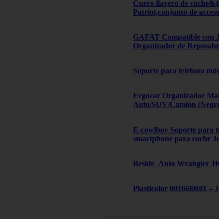
Cuero llavero de coche&
Patriot,conjunto de acces
GAFAT Compatible con Je
Organizador de Reposabra
Soporte para teléfono móv
Ergocar Organizador Male
Auto/SUV/Camión (Negro, 
E-cowlboy Soporte para te
smartphone para coche J
Beside_Auto Wrangler JK,
Plasticolor 001668R01 – 