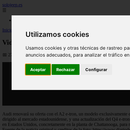
solojeep.es
☰
Inicio
Inicio
>
yt-coches
>
Video Con el A2 e-tron a punto el A1 e-tron par
Utilizamos cookies
Video Con el A2 e-tron a punto el A1 e-tr
Usamos cookies y otras técnicas de rastreo pa
anuncios adecuados, para analizar el tráfico e
📅 27/03/2026
Aceptar
Rechazar
Configurar
Audi renovará su oferta con el A2 e-tron, un modelo exclusivamente el
dirigido al mercado estadounidense, y una actualización del Q4 e-tron
en Estados Unidos, concretamente en la planta de Chattanooga, para 
Fuente de la noticia original y creditos de la foto: https://www.diar