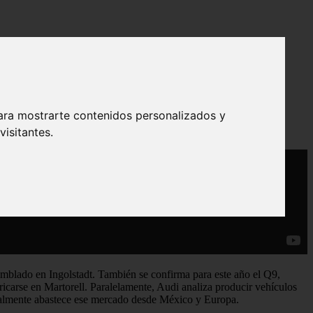
de Audi en EE.UU.
ara mostrarte contenidos personalizados y
isitantes.
samblado en Ingolstadt. También se confirma para este año el Q9,
ricarse en Martorell. Paralelamente, Audi analiza producir vehículos
tualmente abastece ese mercado desde México y Europa.