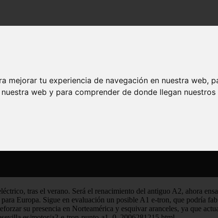
ece tan probable como la producción de Audi en EE.UU.
on parece tan probable como la producción 
ra mejorar tu experiencia de navegación en nuestra web, p
n nuestra web y para comprender de donde llegan nuestros v
éctrico, tras el verano. Será el renacimiento del antiguo A2, ahora en
 para Europa. Sigue en evaluación un posible A1 e-tron, que podría fab
reforzar su presencia en Norteamérica y esquivar aranceles, ya que ac
iodesevilla.es/motor/a2-e-tron-punto-a1_0_2006281215.html