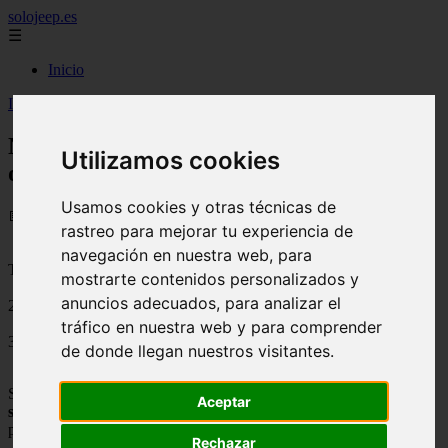
solojeep.es
☰
Inicio
Inicio
>
jeep
>
Nueva berlina Samsung SM7 – Imágenes oficiales
Nueva berlina Samsung SM7 – Imágenes
Utilizamos cookies
oficiales
Usamos cookies y otras técnicas de
📅 01/09/2025
rastreo para mejorar tu experiencia de
navegación en nuestra web, para
Tutoriales para el Auto
mostrarte contenidos personalizados y
anuncios adecuados, para analizar el
2011-06-13
tráfico en nuestra web y para comprender
3779
de donde llegan nuestros visitantes.
Samsung ha lanzado las primeras
imágenes oficiales de la parte
Aceptar
superior sedán SM7
, de la gama casi idéntica a la SM7 Concept
presentado en el reciente Salón de Seúl.
Rechazar