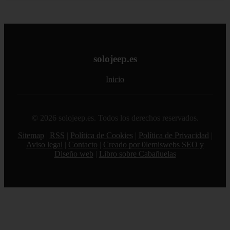
solojeep.es
Inicio
© 2026 solojeep.es. Todos los derechos reservados.
Sitemap
|
RSS
|
Política de Cookies
|
Política de Privacidad
|
Aviso legal
|
Contacto
|
Creado por 0lemiswebs SEO y
Diseño web
|
Libro sobre Cabañuelas