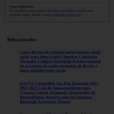
Copyright notice
If you believe any content infringes copyright or intellectual
property rights, please contact
bitelchux@yahoo.es
.
Relaccionados
Cuero llavero de coche&4 metal tapones rueda
coche para Jeep Grand Cherokee Comander
Wrangler Compass Renegade Patriot,conjunto
de accesorios de coche,reemplazo de llavero y
tapas antipolvo para coche
GAFAT Compatible con Jeep Renegade 2015-
2022 2023 Caja de Almacenamiento para
Consola Central, Renegade Organizador de
Reposabrazos, Bandeja para la Guantera,
Renegade Accesorios (Negro)