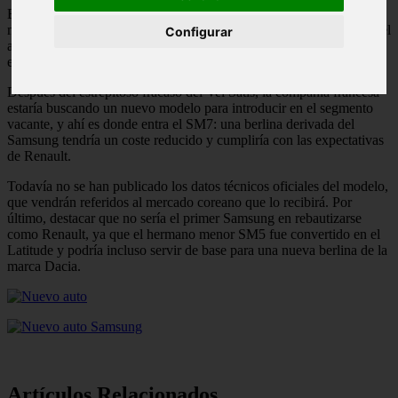
Este automóvil se beneficia de la alianza Renault-Nissan, utilizando
mecánica y componentes de origen japonés. Además, como fruto del
Configurar
acuerdo, la berlina podría llegar a los concesionarios europeos bajo
el nombre de Renault Safrane.
Después del estrepitoso fracaso del Vel Satis, la compañía francesa
estaría buscando un nuevo modelo para introducir en el segmento
vacante, y ahí es donde entra el SM7: una berlina derivada del
Samsung tendría un coste reducido y cumpliría con las expectativas
de Renault.
Todavía no se han publicado los datos técnicos oficiales del modelo,
que vendrán referidos al mercado coreano que lo recibirá. Por
último, destacar que no sería el primer Samsung en rebautizarse
como Renault, ya que el hermano menor SM5 fue convertido en el
Latitude y podría incluso servir de base para una nueva berlina de la
marca Dacia.
Artículos Relacionados