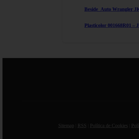
Beside_Auto Wrangler JK,
Plasticolor 001668R01 – 
Sitemap
|
RSS
|
Política de Cookies
|
Polí