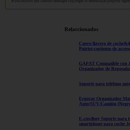
If you believe any content infringes copyright or intellectual property right
Relaccionados
Cuero llavero de coche&
Patriot,conjunto de acces
GAFAT Compatible con Je
Organizador de Reposabra
Soporte para teléfono móv
Ergocar Organizador Male
Auto/SUV/Camión (Negro, 
E-cowlboy Soporte para te
smartphone para coche J