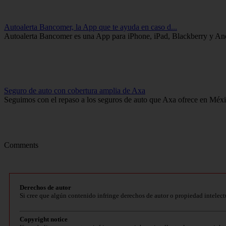
Autoalerta Bancomer, la App que te ayuda en caso d...
Autoalerta Bancomer es una App para iPhone, iPad, Blackberry y Andro
Seguro de auto con cobertura amplia de Axa
Seguimos con el repaso a los seguros de auto que Axa ofrece en Méxic
Comments
Derechos de autor
Si cree que algún contenido infringe derechos de autor o propiedad intelect
Copyright notice