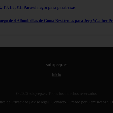
 TJ, LJ, YJ, Parasol negro para parabrisas
Juego de 4 Alfombrillas de Goma Resistentes para Jeep Weather P
solojeep.es
Inicio
© 2026 solojeep.es. Todos los derechos reservados.
tica de Privacidad
|
Aviso legal
|
Contacto
|
Creado por 0lemiswebs SE