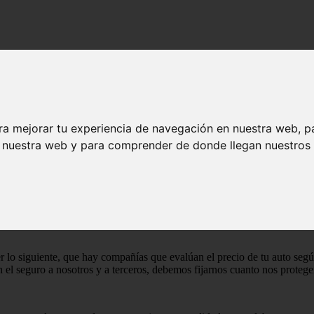
ra mejorar tu experiencia de navegación en nuestra web, p
n nuestra web y para comprender de donde llegan nuestros v
lo siguiente, que hay compañías que evalúan el precio de tu auto según 
l seguro a nosotros y a terceros, debemos fijarnos cuanto nos protege