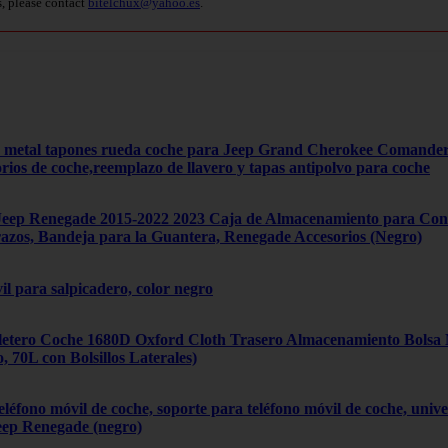
s, please contact
bitelchux@yahoo.es
.
4 metal tapones rueda coche para Jeep Grand Cherokee Comand
orios de coche,reemplazo de llavero y tapas antipolvo para coche
ep Renegade 2015-2022 2023 Caja de Almacenamiento para Cons
zos, Bandeja para la Guantera, Renegade Accesorios (Negro)
il para salpicadero, color negro
tero Coche 1680D Oxford Cloth Trasero Almacenamiento Bolsa Mú
70L con Bolsillos Laterales)
léfono móvil de coche, soporte para teléfono móvil de coche, univ
eep Renegade (negro)