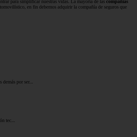
rar para simplificar nuestras vidas. La mayoría de las
compañías
utomovilístico, en fin debemos adquirir la compañía de seguros que
 demás por ser...
ón tec...