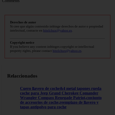
Comments
Derechos de autor
Si cree que algún contenido infringe derechos de autor o propiedad
intelectual, contacte en
bitelchux@yahoo.es
.
Copyright notice
If you believe any content infringes copyright or intellectual
property rights, please contact
bitelchux@yahoo.es
.
Relaccionados
Cuero llavero de coche&4 metal tapones rueda
coche para Jeep Grand Cherokee Comander
Wrangler Compass Renegade Patriot,conjunto
de accesorios de coche,reemplazo de llavero y
tapas antipolvo para coche