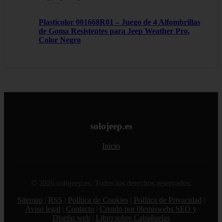
Plasticolor 001668R01 – Juego de 4 Alfombrillas
de Goma Resistentes para Jeep Weather Pro,
Color Negro
solojeep.es
Inicio
© 2026 solojeep.es. Todos los derechos reservados.
Sitemap
|
RSS
|
Política de Cookies
|
Política de Privacidad
|
Aviso legal
|
Contacto
|
Creado por 0lemiswebs SEO y
Diseño web
|
Libro sobre Cabañuelas