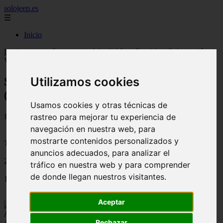
solojeep.es
☰
Inicio
Inicio
>
jeep
>
Se presenta el Audi A2 en Frankfurt (Información y
Video)
Utilizamos cookies
Se presenta el Audi A2 en Frankfurt
(Información y Video)
Usamos cookies y otras técnicas de
📅 19/08/2025
rastreo para mejorar tu experiencia de
navegación en nuestra web, para
mostrarte contenidos personalizados y
Tutoriales para el Auto
anuncios adecuados, para analizar el
2011-09-14
tráfico en nuestra web y para comprender
de donde llegan nuestros visitantes.
1372
Aceptar
Audi
ya había anunciado un aperitivo en
el concepto del nuevo
Rechazar
A2
. Pues bien, el fabricante alemán presentó el compacto en el