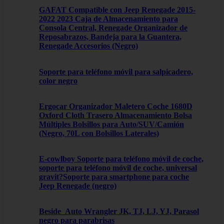
GAFAT Compatible con Jeep Renegade 2015-
2022 2023 Caja de Almacenamiento para
Consola Central, Renegade Organizador de
Reposabrazos, Bandeja para la Guantera,
Renegade Accesorios (Negro)
Soporte para teléfono móvil para salpicadero,
color negro
Ergocar Organizador Maletero Coche 1680D
Oxford Cloth Trasero Almacenamiento Bolsa
Múltiples Bolsillos para Auto/SUV/Camión
(Negro, 70L con Bolsillos Laterales)
E-cowlboy Soporte para teléfono móvil de coche,
soporte para teléfono móvil de coche, universal
gravit?Soporte para smartphone para coche
Jeep Renegade (negro)
Beside_Auto Wrangler JK, TJ, LJ, YJ, Parasol
negro para parabrisas