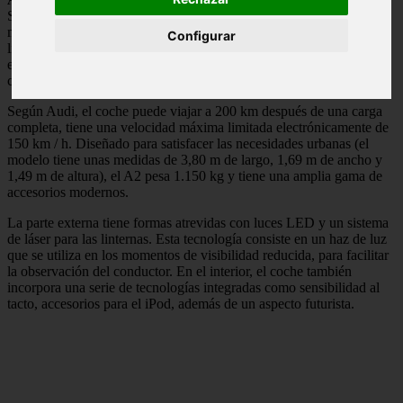
Salón de Frankfurt, Alemania, este martes 13 de Septiembre. El
modelo es 100% eléctrico y tendrá un motor frontal 27,5 hp y 116
Configurar
libras-pie de torque. Usted debe esperar 4 horas para las baterías
están completamente cargadas al Audi A2, con una toma de
corriente de 230 voltios.
Según Audi, el coche puede viajar a 200 km después de una carga
completa, tiene una velocidad máxima limitada electrónicamente de
150 km / h. Diseñado para satisfacer las necesidades urbanas (el
modelo tiene unas medidas de 3,80 m de largo, 1,69 m de ancho y
1,49 m de altura), el A2 pesa 1.150 kg y tiene una amplia gama de
accesorios modernos.
La parte externa tiene formas atrevidas con luces LED y un sistema
de láser para las linternas. Esta tecnología consiste en un haz de luz
que se utiliza en los momentos de visibilidad reducida, para facilitar
la observación del conductor. En el interior, el coche también
incorpora una serie de tecnologías integradas como sensibilidad al
tacto, accesorios para el iPod, además de un aspecto futurista.