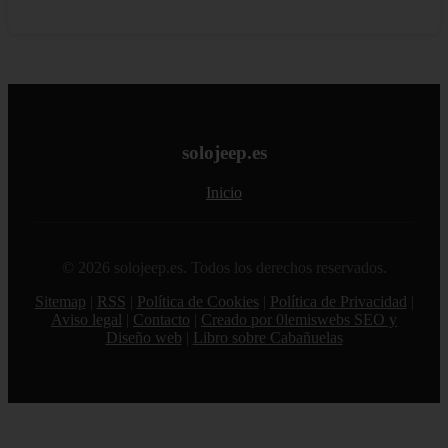
solojeep.es
Inicio
© 2026 solojeep.es. Todos los derechos reservados.
Sitemap
|
RSS
|
Política de Cookies
|
Política de Privacidad
|
Aviso legal
|
Contacto
|
Creado por 0lemiswebs SEO y
Diseño web
|
Libro sobre Cabañuelas