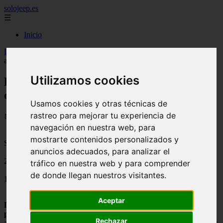
solojeep.es
☰
Inicio
Inicio
>
jeep
>
Herramienta para calcular presupuesto de seguro de
auto
Utilizamos cookies
Herramienta para calcular presupuesto
de seguro de auto
Usamos cookies y otras técnicas de
rastreo para mejorar tu experiencia de
📅 19/08/2025
navegación en nuestra web, para
mostrarte contenidos personalizados y
Seguros de Automovil o Coches
anuncios adecuados, para analizar el
2011-09-12
tráfico en nuestra web y para comprender
de donde llegan nuestros visitantes.
1567
Aceptar
LineaDirecta.com
es otra
herramienta para calcular el
presupuesto de un seguro para autos
, en las diferentes empresas
Rechazar
afiliadas de seguros, esta sencillo servicio gratuito esta disponible las