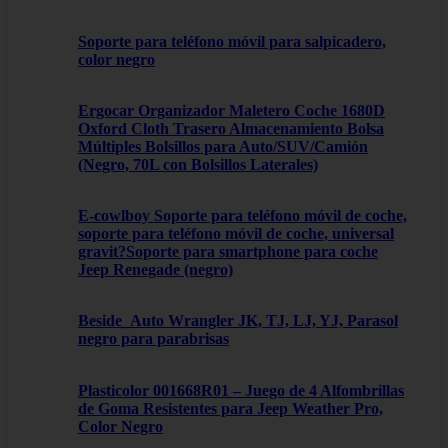
Soporte para teléfono móvil para salpicadero,
color negro
Ergocar Organizador Maletero Coche 1680D
Oxford Cloth Trasero Almacenamiento Bolsa
Múltiples Bolsillos para Auto/SUV/Camión
(Negro, 70L con Bolsillos Laterales)
E-cowlboy Soporte para teléfono móvil de coche,
soporte para teléfono móvil de coche, universal
gravit?Soporte para smartphone para coche
Jeep Renegade (negro)
Beside_Auto Wrangler JK, TJ, LJ, YJ, Parasol
negro para parabrisas
Plasticolor 001668R01 – Juego de 4 Alfombrillas
de Goma Resistentes para Jeep Weather Pro,
Color Negro