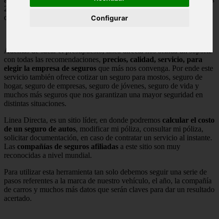
24 horas del día para todos los clientes o empresarios que busquen
contratar algún seguro.
Configurar
Ademas de sacar el presupuesto, linea directa nos brinda un soporte
con todas las recomendaciones,
precios, calidad, servicio, para
elegir la empresa de seguros
que más nos convenga. Por ende este
servicio también ofrece cotizar un seguro para mostos, seguro de
hogar, seguro de empresas, seguro de jóvenes, seguro de vida y
muchos más seguros que nos garantizan una mayor seguridad en
distintas situaciones.
Linea Directa, es un sitio líder, en donde podremos
calcular el costo
de un seguro de autos
, modificar mi póliza, consultar mi póliza,
solicitar documentación, en caso de contratar un servicio al instante.
Las
compañías de seguros afiliadas
a este sitio son muy
reconocidas a nivel mundial.
Para utilizar esta herramienta tan solo debemos seguir una serie de
pasos referentes a la marca de nuestro vehículo, el año, la compañía
de carros y muchos más datos que serán claves para dar un resultado
acertado.