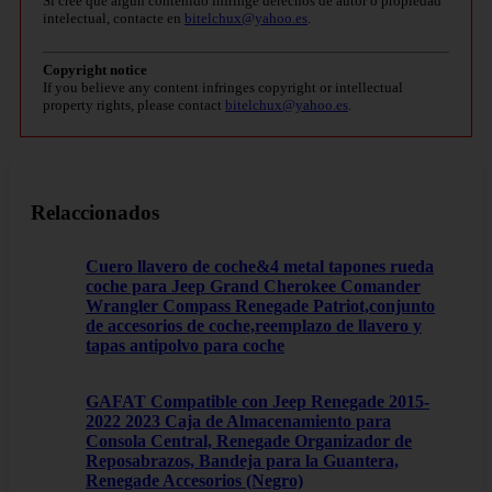
Si cree que algún contenido infringe derechos de autor o propiedad
intelectual, contacte en
bitelchux@yahoo.es
.
Copyright notice
If you believe any content infringes copyright or intellectual
property rights, please contact
bitelchux@yahoo.es
.
Relaccionados
Cuero llavero de coche&4 metal tapones rueda
coche para Jeep Grand Cherokee Comander
Wrangler Compass Renegade Patriot,conjunto
de accesorios de coche,reemplazo de llavero y
tapas antipolvo para coche
GAFAT Compatible con Jeep Renegade 2015-
2022 2023 Caja de Almacenamiento para
Consola Central, Renegade Organizador de
Reposabrazos, Bandeja para la Guantera,
Renegade Accesorios (Negro)