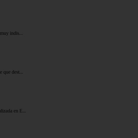
muy indis...
 que dest...
lizada en E...