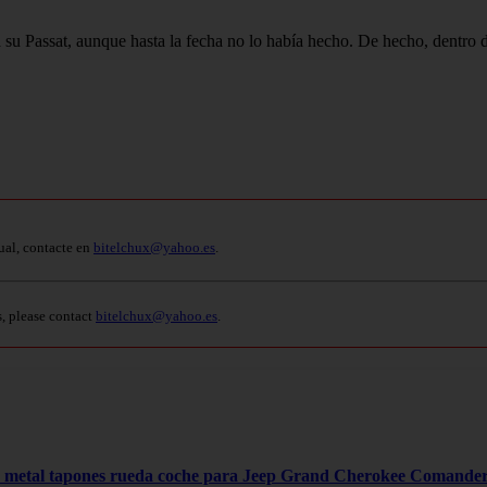
su Passat, aunque hasta la fecha no lo había hecho. De hecho, dentro
ual, contacte en
bitelchux@yahoo.es
.
s, please contact
bitelchux@yahoo.es
.
4 metal tapones rueda coche para Jeep Grand Cherokee Comand