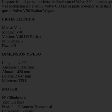
La parte frontal presenta cierta similitud con el Volvo S60 mientras q
y el portón trasero al estilo Volvo C30.En la parte posterior se des
que el Volvo V50 Station Wagon.
FICHA TÉCNICA
Marca: Volvo
Modelo: V40
Versión: V40 D2 Básico
Nº Puertas: 5
Plazas: 5
DIMENSIÓN Y PESO
Longitud: 4 369 mm
Anchura: 1 802 mm
Altura: 1 420 mm
Batalla: 2 647 mm
Maletero: 335 l.
MOTOR
Nº Cilindros: 4
Tipo: En línea
Posición: Delantero Transversal
Carburante: Gasóleo