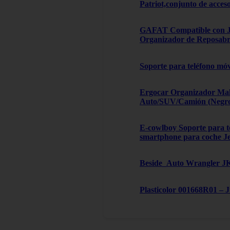
Patriot,conjunto de acces
GAFAT Compatible con Je
Organizador de Reposabra
Soporte para teléfono móv
Ergocar Organizador Male
Auto/SUV/Camión (Negro, 
E-cowlboy Soporte para te
smartphone para coche J
Beside_Auto Wrangler JK,
Plasticolor 001668R01 – 