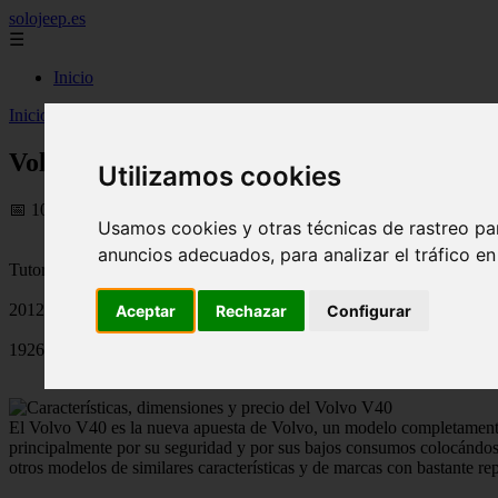
solojeep.es
☰
Inicio
Inicio
>
jeep
>
Volvo V40 – Dimensiones, características y precio
Volvo V40 – Dimensiones, características y
Utilizamos cookies
📅 10/08/2025
Usamos cookies y otras técnicas de rastreo pa
anuncios adecuados, para analizar el tráfico e
Tutoriales para el Auto
2012-07-12
Aceptar
Rechazar
Configurar
1926
El Volvo V40 es la nueva apuesta de Volvo, un modelo completamente
principalmente por su seguridad y por sus bajos consumos colocándose
otros modelos de similares características y de marcas con bastante 