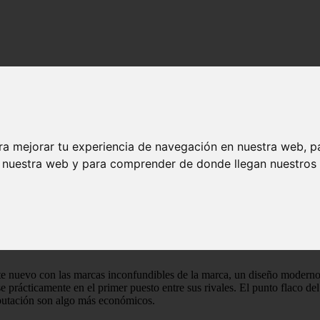
 precio
ra mejorar tu experiencia de navegación en nuestra web, p
n nuestra web y para comprender de donde llegan nuestros v
 nuevo con las marcas inconfundibles de la marca, un diseño moderno
 prácticamente en el primer puesto entre sus rivales. El punto flaco d
reputación son algo más económicos.