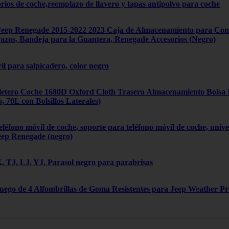
orios de coche,reemplazo de llavero y tapas antipolvo para coche
ep Renegade 2015-2022 2023 Caja de Almacenamiento para Cons
zos, Bandeja para la Guantera, Renegade Accesorios (Negro)
il para salpicadero, color negro
tero Coche 1680D Oxford Cloth Trasero Almacenamiento Bolsa Mú
70L con Bolsillos Laterales)
léfono móvil de coche, soporte para teléfono móvil de coche, univ
eep Renegade (negro)
 TJ, LJ, YJ, Parasol negro para parabrisas
Juego de 4 Alfombrillas de Goma Resistentes para Jeep Weather P