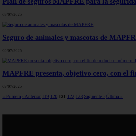
Plan de seguros MAPFRE para la segurida
09/07/2025
Seguro de animales y mascotas de MAPF
09/07/2025
MAPFRE presenta, objetivo cero, con el fi
09/07/2025
« Primera
‹ Anterior
119
120
121
122
123
Siguiente ›
Última »