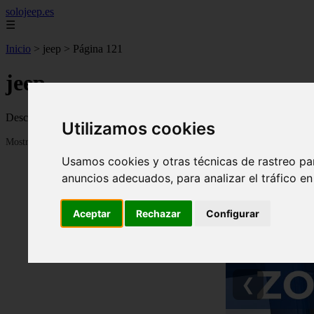
solojeep.es
☰
Inicio
>
jeep
>
Página 121
jeep
Descubre todas las noticias de la categoría jeep. Artículos actualizado
Utilizamos cookies
Mostrando 2881 - 2904 de 3335 artículos
Usamos cookies y otras técnicas de rastreo pa
anuncios adecuados, para analizar el tráfico e
Aceptar
Rechazar
Configurar
❮