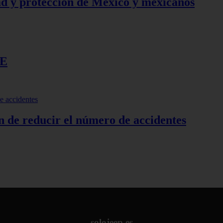
d y protección de México y mexicanos
RE
n de reducir el número de accidentes
solojeep.es