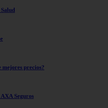
 Salud
re
e mejores precios?
on AXA Seguros