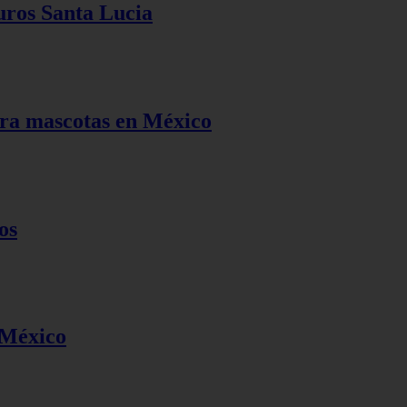
uros Santa Lucia
ara mascotas en México
os
 México