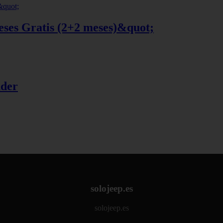
eses Gratis (2+2 meses)&quot;
nder
solojeep.es
solojeep.es