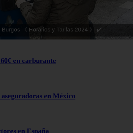
 Córdoba 《 Horarios y Tarifas 2024 》 ✔️
 60€ en carburante
s aseguradoras en México
tores en España