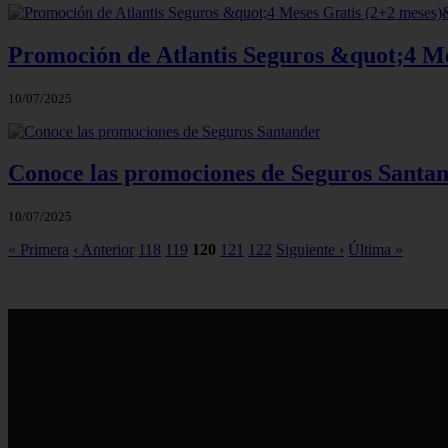
Promoción de Atlantis Seguros &quot;4 M
10/07/2025
Conoce las promociones de Seguros Santa
10/07/2025
« Primera
‹ Anterior
118
119
120
121
122
Siguiente ›
Última »