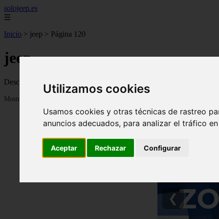
solojeep.es
☰
Inicio
>
jeep
>
Página 120
jeep
Descubre todas las noticias de la categoría jeep. Artículos actualizado
Utilizamos cookies
Mostrando 2857 - 2880 de 3335 artículos
Usamos cookies y otras técnicas de rastreo pa
anuncios adecuados, para analizar el tráfico e
Aceptar
Rechazar
Configurar
❮