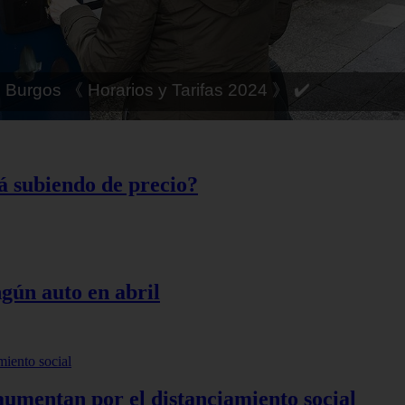
 Córdoba 《 Horarios y Tarifas 2024 》 ✔️
tá subiendo de precio?
ngún auto en abril
umentan por el distanciamiento social