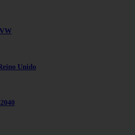
o VW
Reino Unido
 2040