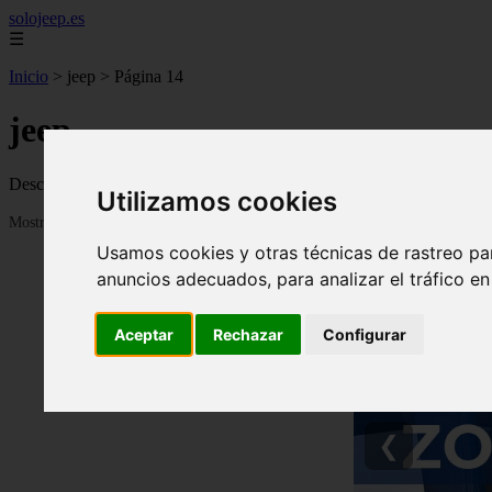
solojeep.es
☰
Inicio
>
jeep
>
Página 14
jeep
Descubre todas las noticias de la categoría jeep. Artículos actualizado
Utilizamos cookies
Mostrando 313 - 336 de 3336 artículos
Usamos cookies y otras técnicas de rastreo pa
anuncios adecuados, para analizar el tráfico e
Aceptar
Rechazar
Configurar
❮