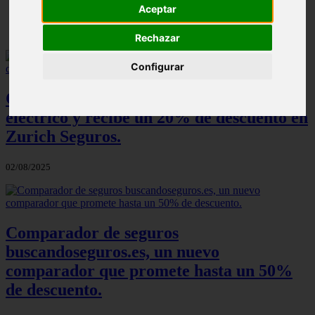
Aceptar
✔️
Rechazar
Configurar
Calcula y contrata tu seguro de coche
eléctrico y recibe un 20% de descuento en
Zurich Seguros.
02/08/2025
Comparador de seguros
buscandoseguros.es, un nuevo
comparador que promete hasta un 50%
de descuento.