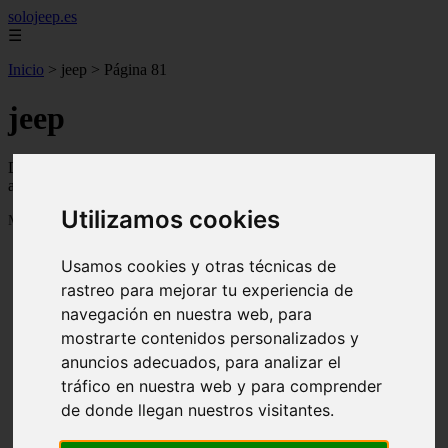
solojeep.es
☰
Inicio
>
jeep
>
Página 81
jeep
Descubre todas las noticias de la categoría jeep. Artículos
actualizados y contenido de calidad en solojeep.es.
Utilizamos cookies
Mostrando 1921 - 1944 de 3336 artículos
Usamos cookies y otras técnicas de
rastreo para mejorar tu experiencia de
navegación en nuestra web, para
mostrarte contenidos personalizados y
anuncios adecuados, para analizar el
❮
❯
tráfico en nuestra web y para comprender
de donde llegan nuestros visitantes.
▷ Zona Azul Córdoba 《 Horarios y Tarifas 2024 》