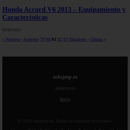
Honda Accord V6 2013 – Equipamiento y
Características
02/08/2025
« Primera
‹ Anterior
79
80
81
82
83
Siguiente ›
Última »
solojeep.es
solojeep.es
Inicio
© 2026 solojeep.es. Todos los derechos reservados.