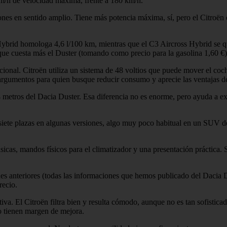
km/h de velocidad máxima, frente a 180 km/h.
iones en sentido amplio. Tiene más potencia máxima, sí, pero el Citroën 
ybrid homologa 4,6 l/100 km, mientras que el C3 Aircross Hybrid se qu
que cuesta más el Duster (tomando como precio para la gasolina 1,60 €)
ncional. Citroën utiliza un sistema de 48 voltios que puede mover el coch
argumentos para quien busque reducir consumo y aprecie las ventajas d
4 metros del Dacia Duster. Esa diferencia no es enorme, pero ayuda a ex
siete plazas en algunas versiones, algo muy poco habitual en un SUV d
ásicas, mandos físicos para el climatizador y una presentación práctica. 
nes anteriores (todas las informaciones que hemos publicado del Dacia 
recio.
va. El Citroën filtra bien y resulta cómodo, aunque no es tan sofistic
do tienen margen de mejora.