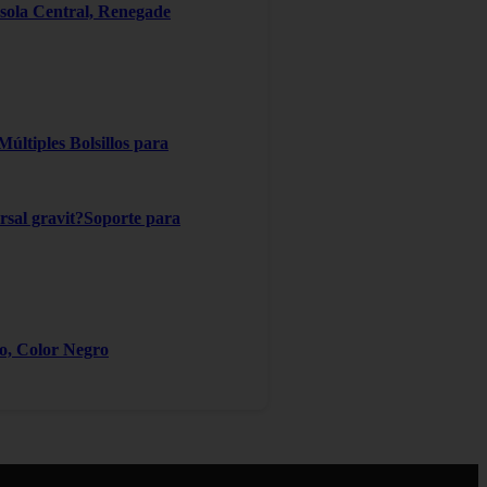
ola Central, Renegade
ltiples Bolsillos para
ersal gravit?Soporte para
ro, Color Negro