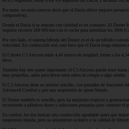
en 8,3 segundos, frente a los 9,4 segundos del Dacia, y alcanza 192 
Por tanto, no sería correcto decir que el Dacia ofrece mejores prestac
comparativa)..
Donde el Dacia sí se impone con claridad es en consumo. El Duster H
requiere recorrer 268 000 km con el coche para amortizar los 3000 € 
Por otro lado, el sistema híbrido del Duster es el de un híbrido conve
velocidad. En conducción real, esto hace que el Dacia tenga mejores 
El Citroën C3 Aircross mide 4,40 metros de longitud, frente a los 4,3
litros.
También hay otro punto importante: el C3 Aircross puede tener hasta 
muy pequeñas, aptas para llevar unos niños al colegio o algo similar.
El C3 Aircross tiene un interior sencillo, con pantallas de funciones b
Advanced Comfort y por una suspensión de ajuste blando.
El Duster también es sencillo, pero ha mejorado respecto a generacio
recurriendo a plásticos duros y soluciones pensadas para contener el p
En confort, los dos buscan una conducción agradable antes que deporti
suspensión blanda, pero su aislamiento acústico y la calidad de filtra