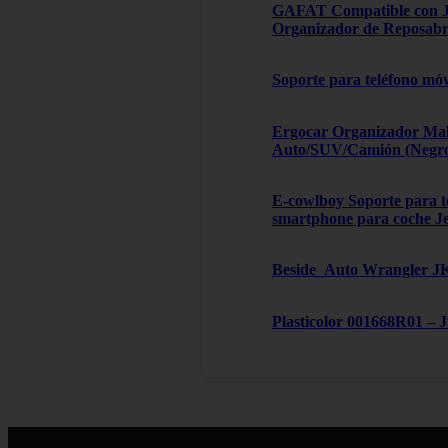
GAFAT Compatible con Je
Organizador de Reposabra
Soporte para teléfono móv
Ergocar Organizador Male
Auto/SUV/Camión (Negro, 
E-cowlboy Soporte para te
smartphone para coche J
Beside_Auto Wrangler JK,
Plasticolor 001668R01 – 