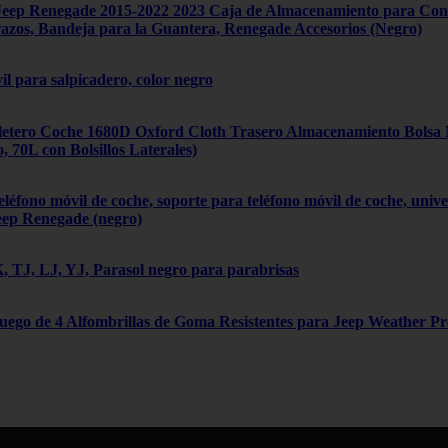
ep Renegade 2015-2022 2023 Caja de Almacenamiento para Cons
zos, Bandeja para la Guantera, Renegade Accesorios (Negro)
il para salpicadero, color negro
tero Coche 1680D Oxford Cloth Trasero Almacenamiento Bolsa Mú
70L con Bolsillos Laterales)
léfono móvil de coche, soporte para teléfono móvil de coche, univ
eep Renegade (negro)
 TJ, LJ, YJ, Parasol negro para parabrisas
Juego de 4 Alfombrillas de Goma Resistentes para Jeep Weather P