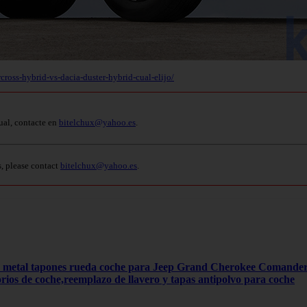
ross-hybrid-vs-dacia-duster-hybrid-cual-elijo/
ual, contacte en
bitelchux@yahoo.es
.
s, please contact
bitelchux@yahoo.es
.
4 metal tapones rueda coche para Jeep Grand Cherokee Comand
orios de coche,reemplazo de llavero y tapas antipolvo para coche