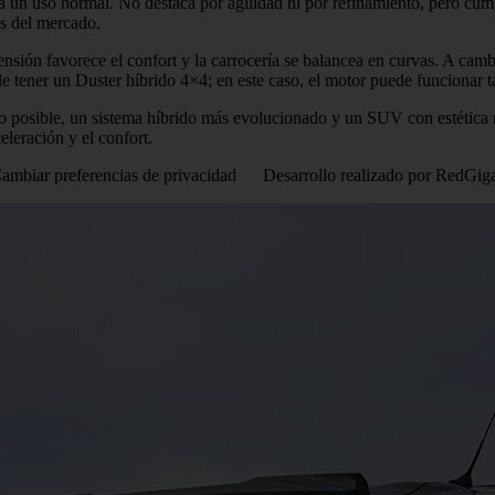
a un uso normal. No destaca por agilidad ni por refinamiento, pero cum
os del mercado.
sión favorece el confort y la carrocería se balancea en curvas. A camb
de tener un Duster híbrido 4×4; en este caso, el motor puede funciona
 posible, un sistema híbrido más evolucionado y un SUV con estética 
eleración y el confort.
Cambiar preferencias de privacidad Desarrollo realizado por RedGig