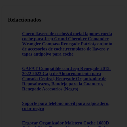
Relaccionados
Cuero llavero de coche&4 metal tapones rueda
coche para Jeep Grand Cherokee Comander
Wrangler Compass Renegade Patriot,conjunto
de accesorios de coche,reemplazo de llavero y
tapas antipolvo para coche
GAFAT Compatible con Jeep Renegade 2015-
2022 2023 Caja de Almacenamiento para
Consola Central, Renegade Organizador de
Reposabrazos, Bandeja para la Guantera,
Renegade Accesorios (Negro)
Soporte para teléfono móvil para salpicadero,
color negro
Ergocar Organizador Maletero Coche 1680D