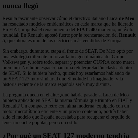
nunca llegó
Resulta fascinante observar cómo el directivo italiano
Luca de Meo
ha resucitado modelos emblemáticos en cada marca que ha liderado.
En FIAT, impulsó el renacimiento del
FIAT 500
moderno, un éxito
mundial. En Renault, apostó fuerte por la reencarnación del
Renault
5
, que ahora es uno de los eléctricos más vendidos de Europa.
Sin embargo, durante su etapa al frente de SEAT, De Meo optó por
una estrategia diferente: reforzar la imagen dinámica del Grupo
Volkswagen y, sobre todo, separar y potenciar CUPRA como marca
premium. No hubo espacio para una reinterpretación clásica dentro
de SEAT. Si lo hubiera hecho, quizás hoy estaríamos hablando de
un SEAT 127 muy similar al que Simolude ha imaginado, y la
historia reciente de la marca española sería muy distinta.
La pregunta queda en el aire: ¿qué habría pasado si Luca de Meo
hubiera aplicado en SEAT la misma fórmula que triunfó en FIAT y
Renault? Un compacto retro con alma moderna, equipado con un
motor microhíbrido eficiente y un precio contenido, podría haber
sido el modelo que España necesitaba para recuperar el orgullo de
tener un coche popular, pero con estilo.
¿Por qué un SEAT 127 moderno tendría