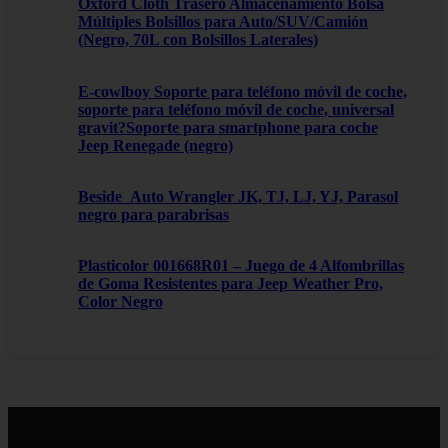
Oxford Cloth Trasero Almacenamiento Bolsa
Múltiples Bolsillos para Auto/SUV/Camión
(Negro, 70L con Bolsillos Laterales)
E-cowlboy Soporte para teléfono móvil de coche,
soporte para teléfono móvil de coche, universal
gravit?Soporte para smartphone para coche
Jeep Renegade (negro)
Beside_Auto Wrangler JK, TJ, LJ, YJ, Parasol
negro para parabrisas
Plasticolor 001668R01 – Juego de 4 Alfombrillas
de Goma Resistentes para Jeep Weather Pro,
Color Negro