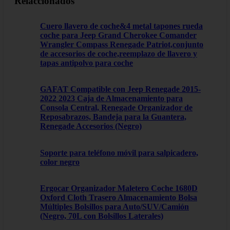
Relaccionados
Cuero llavero de coche&4 metal tapones rueda
coche para Jeep Grand Cherokee Comander
Wrangler Compass Renegade Patriot,conjunto
de accesorios de coche,reemplazo de llavero y
tapas antipolvo para coche
GAFAT Compatible con Jeep Renegade 2015-
2022 2023 Caja de Almacenamiento para
Consola Central, Renegade Organizador de
Reposabrazos, Bandeja para la Guantera,
Renegade Accesorios (Negro)
Soporte para teléfono móvil para salpicadero,
color negro
Ergocar Organizador Maletero Coche 1680D
Oxford Cloth Trasero Almacenamiento Bolsa
Múltiples Bolsillos para Auto/SUV/Camión
(Negro, 70L con Bolsillos Laterales)