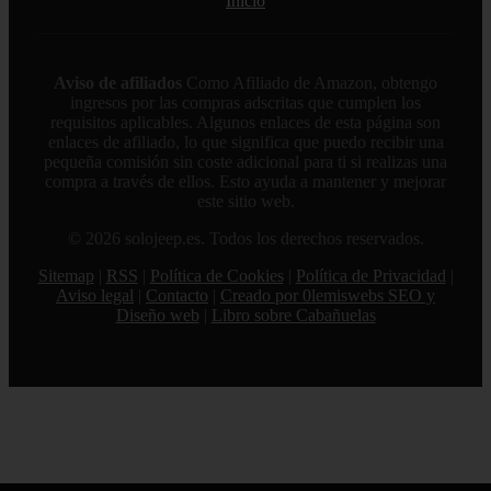
Inicio
Aviso de afiliados
Como Afiliado de Amazon, obtengo
ingresos por las compras adscritas que cumplen los
requisitos aplicables. Algunos enlaces de esta página son
enlaces de afiliado, lo que significa que puedo recibir una
pequeña comisión sin coste adicional para ti si realizas una
compra a través de ellos. Esto ayuda a mantener y mejorar
este sitio web.
© 2026 solojeep.es. Todos los derechos reservados.
Sitemap
|
RSS
|
Política de Cookies
|
Política de Privacidad
|
Aviso legal
|
Contacto
|
Creado por 0lemiswebs SEO y
Diseño web
|
Libro sobre Cabañuelas