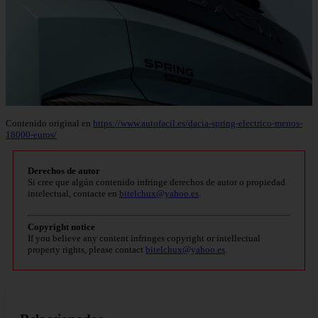
Contenido original en
https://www.autofacil.es/dacia-spring-electrico-menos-
18000-euros/
Derechos de autor
Si cree que algún contenido infringe derechos de autor o propiedad
intelectual, contacte en
bitelchux@yahoo.es
.
Copyright notice
If you believe any content infringes copyright or intellectual
property rights, please contact
bitelchux@yahoo.es
.