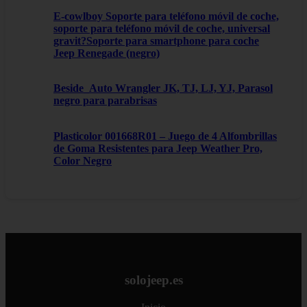
E-cowlboy Soporte para teléfono móvil de coche,
soporte para teléfono móvil de coche, universal
gravit?Soporte para smartphone para coche
Jeep Renegade (negro)
Beside_Auto Wrangler JK, TJ, LJ, YJ, Parasol
negro para parabrisas
Plasticolor 001668R01 – Juego de 4 Alfombrillas
de Goma Resistentes para Jeep Weather Pro,
Color Negro
solojeep.es