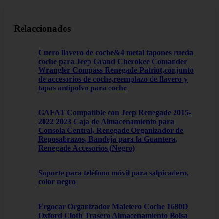
Relaccionados
Cuero llavero de coche&4 metal tapones rueda
coche para Jeep Grand Cherokee Comander
Wrangler Compass Renegade Patriot,conjunto
de accesorios de coche,reemplazo de llavero y
tapas antipolvo para coche
GAFAT Compatible con Jeep Renegade 2015-
2022 2023 Caja de Almacenamiento para
Consola Central, Renegade Organizador de
Reposabrazos, Bandeja para la Guantera,
Renegade Accesorios (Negro)
Soporte para teléfono móvil para salpicadero,
color negro
Ergocar Organizador Maletero Coche 1680D
Oxford Cloth Trasero Almacenamiento Bolsa