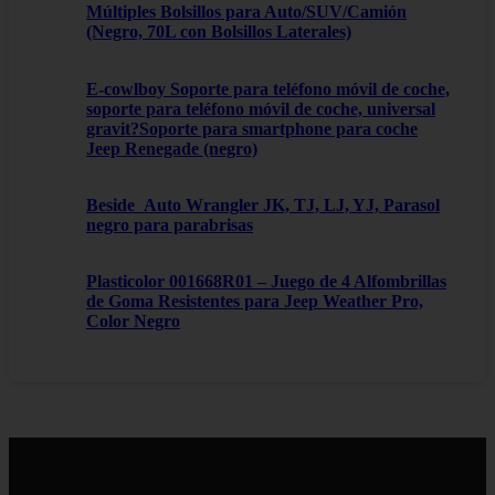
Múltiples Bolsillos para Auto/SUV/Camión
(Negro, 70L con Bolsillos Laterales)
E-cowlboy Soporte para teléfono móvil de coche,
soporte para teléfono móvil de coche, universal
gravit?Soporte para smartphone para coche
Jeep Renegade (negro)
Beside_Auto Wrangler JK, TJ, LJ, YJ, Parasol
negro para parabrisas
Plasticolor 001668R01 – Juego de 4 Alfombrillas
de Goma Resistentes para Jeep Weather Pro,
Color Negro