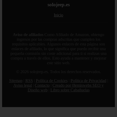
solojeep.es
Inicio
Aviso de afiliados
Como Afiliado de Amazon, obtengo
ingresos por las compras adscritas que cumplen los
requisitos aplicables. Algunos enlaces de esta página son
enlaces de afiliado, lo que significa que puedo recibir una
pequeña comisión sin coste adicional para ti si realizas una
compra a través de ellos. Esto ayuda a mantener y mejorar
este sitio web.
© 2026 solojeep.es. Todos los derechos reservados.
Sitemap
|
RSS
|
Política de Cookies
|
Política de Privacidad
|
Aviso legal
|
Contacto
|
Creado por 0lemiswebs SEO y
Diseño web
|
Libro sobre Cabañuelas