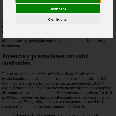
Precios y versiones disponibles en el
Rechazar
mercado español
Configurar
El nuevo NEXO ya puede adquirirse en nuestro país. El acabado de
entrada, denominado ''Tecno'', arranca en
71.000 euros
. Por su
parte, la variante tope de gama ''Style'' se sitúa en
81.850 euros
.
Ambas versiones ofrecen el mismo sistema de propulsión,
diferenciándose principalmente en el equipamiento de confort y
tecnología.
Potencia y prestaciones: un salto
cualitativo
El sistema de pila de combustible ha sido profundamente
evolucionado. La potencia total combinada asciende ahora a
258
CV
, gracias a una electrónica de potencia que entrega 150 kW
(equivalentes a 204 CV). Este incremento transforma por completo
el comportamiento dinámico del SUV coreano. La aceleración de 0
a 100 km/h se logra en tan solo
7,8 segundos
, una mejora notable
frente a los 9,5 segundos de la generación anterior. La velocidad
máxima está limitada electrónicamente a 180 km/h.
"El nuevo NEXO demuestra el liderazgo de Hyundai