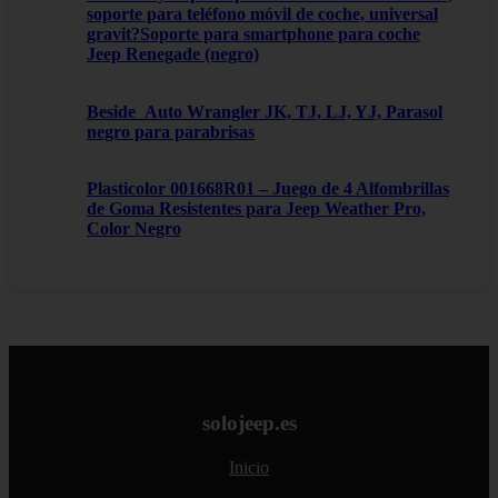
soporte para teléfono móvil de coche, universal
gravit?Soporte para smartphone para coche
Jeep Renegade (negro)
Beside_Auto Wrangler JK, TJ, LJ, YJ, Parasol
negro para parabrisas
Plasticolor 001668R01 – Juego de 4 Alfombrillas
de Goma Resistentes para Jeep Weather Pro,
Color Negro
solojeep.es
Inicio