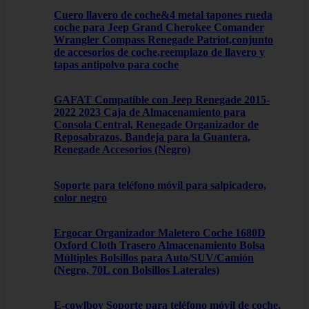
Cuero llavero de coche&4 metal tapones rueda
coche para Jeep Grand Cherokee Comander
Wrangler Compass Renegade Patriot,conjunto
de accesorios de coche,reemplazo de llavero y
tapas antipolvo para coche
GAFAT Compatible con Jeep Renegade 2015-
2022 2023 Caja de Almacenamiento para
Consola Central, Renegade Organizador de
Reposabrazos, Bandeja para la Guantera,
Renegade Accesorios (Negro)
Soporte para teléfono móvil para salpicadero,
color negro
Ergocar Organizador Maletero Coche 1680D
Oxford Cloth Trasero Almacenamiento Bolsa
Múltiples Bolsillos para Auto/SUV/Camión
(Negro, 70L con Bolsillos Laterales)
E-cowlboy Soporte para teléfono móvil de coche,