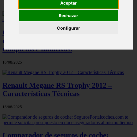
Aceptar
Rechazar
Configurar
Comparador de seguros de coche:
elmejorsegurodecoche.es uno de los más
completos e intuitivos.
16/08/2025
Renault Megane RS Trophy 2012 –
Características Técnicas
16/08/2025
Comparador de seguros de coche: