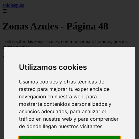
solojeep.es
☰
Zonas Azules - Página 48
Todos sobre las zonas azules, como funcionan, horarios, precios,
trucos y guías
Mostrando 1129 - 1152 de 3338 artículos
Utilizamos cookies
Usamos cookies y otras técnicas de
rastreo para mejorar tu experiencia de
navegación en nuestra web, para
mostrarte contenidos personalizados y
❮
❯
anuncios adecuados, para analizar el
tráfico en nuestra web y para comprender
de donde llegan nuestros visitantes.
▷ Zona Azul Córdoba 《 Horarios y Tarifas 2024 》
✔️