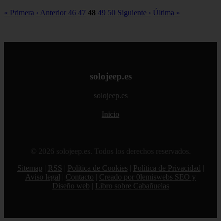
« Primera
‹ Anterior
46
47
48
49
50
Siguiente ›
Última »
solojeep.es
solojeep.es
Inicio
© 2026 solojeep.es. Todos los derechos reservados.
Sitemap
|
RSS
|
Política de Cookies
|
Política de Privacidad
|
Aviso legal
|
Contacto
|
Creado por 0lemiswebs SEO y
Diseño web
|
Libro sobre Cabañuelas