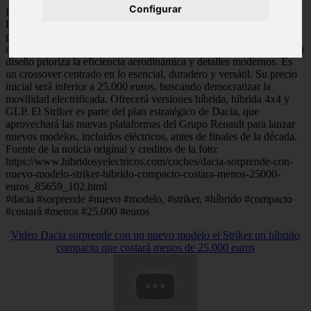
Configurar
Dacia presenta el Striker, un nuevo modelo que complementa al
Bigster. Con 4,62 metros, combina habitabilidad familiar,
polivalencia de berlina y presencia robusta de SUV. Su nombre
refleja un espíritu ambicioso. Se presentará oficialmente en junio. Su
diseño prioriza la eficiencia aerodinámica y detalles modernos. Es
un crossover centrado en lo esencial, duradero y versátil. Su precio
inicial será inferior a 25.000 euros, buscando democratizar la
movilidad electrificada. Ofrecerá versiones híbrida, híbrida 4x4 y
GLP. El Striker es parte del plan estratégico de Dacia, que
aprovechará las nuevas plataformas del Grupo Renault para lanzar
nuevos modelos, incluidos eléctricos, antes de finales de la década.
Fuente de la noticia original y creditos de la foto:
https://www.hibridosyelectricos.com/coches/dacia-sorprende-con-
nuevo-modelo-striker-hibrido-compacto-costara-menos-25000-
euros_85659_102.html
#dacia #sorprende #nuevo #modelo, #striker, #híbrido #compacto
#costará #menos #25.000 #euros
Video Dacia sorprende con un nuevo modelo el Striker un híbrido
compacto que costará menos de 25.000 euros