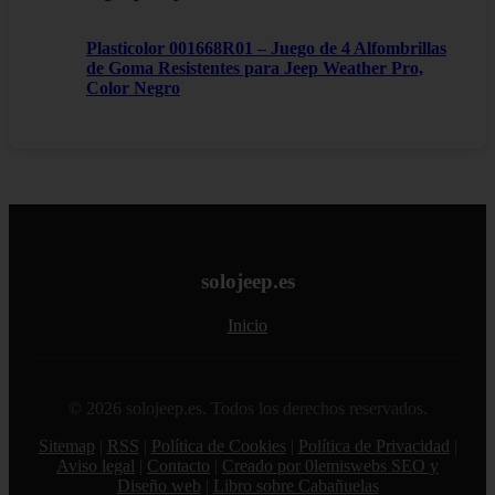
Plasticolor 001668R01 – Juego de 4 Alfombrillas
de Goma Resistentes para Jeep Weather Pro,
Color Negro
solojeep.es
Inicio
© 2026 solojeep.es. Todos los derechos reservados.
Sitemap
|
RSS
|
Política de Cookies
|
Política de Privacidad
|
Aviso legal
|
Contacto
|
Creado por 0lemiswebs SEO y
Diseño web
|
Libro sobre Cabañuelas