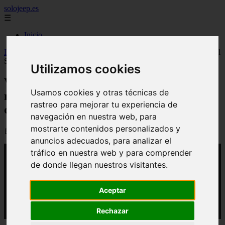
solojeep.es
☰
Inicio
Inicio
>
yt-coches
>
Video Dacia sorprende con un nuevo modelo el
Striker un híbrido compacto que costará menos de 25.000 euros
Utilizamos cookies
Video Dacia sorprende con un nuevo
Usamos cookies y otras técnicas de
modelo el Striker un híbrido compacto
rastreo para mejorar tu experiencia de
que costará menos de 25.000 euros
navegación en nuestra web, para
mostrarte contenidos personalizados y
📅 12/03/2026
anuncios adecuados, para analizar el
tráfico en nuestra web y para comprender
de donde llegan nuestros visitantes.
Aceptar
Rechazar