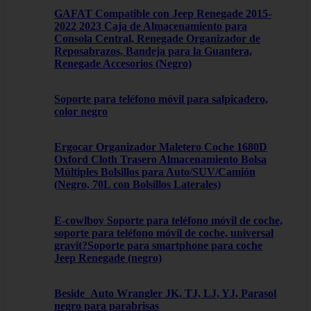
GAFAT Compatible con Jeep Renegade 2015-
2022 2023 Caja de Almacenamiento para
Consola Central, Renegade Organizador de
Reposabrazos, Bandeja para la Guantera,
Renegade Accesorios (Negro)
Soporte para teléfono móvil para salpicadero,
color negro
Ergocar Organizador Maletero Coche 1680D
Oxford Cloth Trasero Almacenamiento Bolsa
Múltiples Bolsillos para Auto/SUV/Camión
(Negro, 70L con Bolsillos Laterales)
E-cowlboy Soporte para teléfono móvil de coche,
soporte para teléfono móvil de coche, universal
gravit?Soporte para smartphone para coche
Jeep Renegade (negro)
Beside_Auto Wrangler JK, TJ, LJ, YJ, Parasol
negro para parabrisas