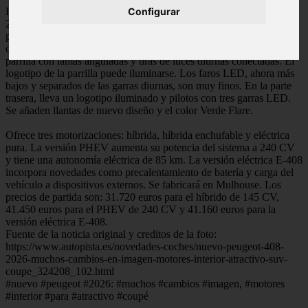
La generación actual del Peugeot 408, con estilo crossover, llegó en
Configurar
2022. Para 2026, el fabricante lo renueva a fondo para mantener su
popularidad y estrena la versión totalmente eléctrica E-408. El
cambio estético es notable: nuevo frontal con faros LED de diseño,
parrilla con lamas anguladas y tiras de luces diurnas conectadas. El
logotipo de la parrilla puede iluminarse. Los faros LED, ahora más
bajos y separados de las garras diurnas, son muy finos. En la parte
trasera, lleva un logotipo iluminado y pilotos con tres garras LED.
Se añaden llantas de nuevo diseño y el color Verde Flare.
Ofrece tres motorizaciones: híbrida, híbrida enchufable y eléctrica
pura. La versión PHEV aumenta su potencia del sistema a 240 CV
y tiene una autonomía eléctrica de 85 km. La versión eléctrica E-408
incorpora novedades como precalentamiento de batería y carga del
vehículo a dispositivos externos. Se fabricará en Mulhouse. Los
precios de partida son: 31.720 euros para el híbrido de 145 CV,
41.450 euros para el PHEV de 240 CV y 41.160 euros para la
versión eléctrica E-408.
Fuente de la noticia original y creditos de la foto:
https://www.autopista.es/novedades-coches/nuevo-peugeot-408-
2026-muchos-cambios-en-imagen-motores-interior-atractivo-suv-
coupe_324208_102.html
#nuevo #peugeot #2026: #muchos #cambios #imagen, #motores
#interior #para #atractivo #coupé