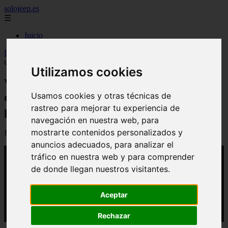
solojeep.es
☰
Inicio
Inicio
>
yt-coches
>
Video Nuevo Peugeot 408 2026: muchos
cambios en imagen motores e interior para el atractivo SUV coupé
Utilizamos cookies
Video Nuevo Peugeot 408 2026: muchos
cambios en imagen motores e interior
Usamos cookies y otras técnicas de
rastreo para mejorar tu experiencia de
para el atractivo SUV coupé
navegación en nuestra web, para
mostrarte contenidos personalizados y
📅 13/03/2026
anuncios adecuados, para analizar el
tráfico en nuestra web y para comprender
de donde llegan nuestros visitantes.
Aceptar
Rechazar