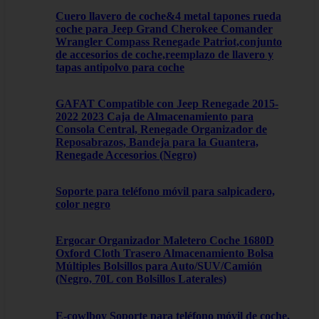
Cuero llavero de coche&4 metal tapones rueda
coche para Jeep Grand Cherokee Comander
Wrangler Compass Renegade Patriot,conjunto
de accesorios de coche,reemplazo de llavero y
tapas antipolvo para coche
GAFAT Compatible con Jeep Renegade 2015-
2022 2023 Caja de Almacenamiento para
Consola Central, Renegade Organizador de
Reposabrazos, Bandeja para la Guantera,
Renegade Accesorios (Negro)
Soporte para teléfono móvil para salpicadero,
color negro
Ergocar Organizador Maletero Coche 1680D
Oxford Cloth Trasero Almacenamiento Bolsa
Múltiples Bolsillos para Auto/SUV/Camión
(Negro, 70L con Bolsillos Laterales)
E-cowlboy Soporte para teléfono móvil de coche,