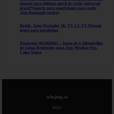
soporte para teléfono móvil de coche, universal
gravit?Soporte para smartphone para coche
Jeep Renegade (negro)
Beside_Auto Wrangler JK, TJ, LJ, YJ, Parasol
negro para parabrisas
Plasticolor 001668R01 – Juego de 4 Alfombrillas
de Goma Resistentes para Jeep Weather Pro,
Color Negro
solojeep.es
Inicio