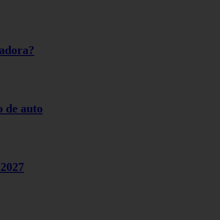
radora?
o de auto
 2027