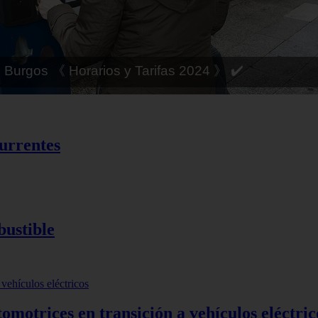
 Córdoba 《 Horarios y Tarifas 2024 》 ✔️
currentes
bustible
motrices en transición a vehículos eléctric