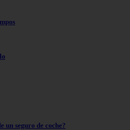
iempos
lo
de un seguro de coche?