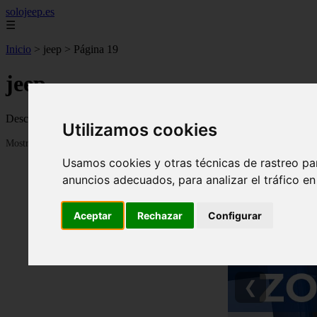
solojeep.es
☰
Inicio
>
jeep
>
Página 19
jeep
Descubre todas las noticias de la categoría jeep. Artículos actualizado
Utilizamos cookies
Mostrando 433 - 456 de 3332 artículos
Usamos cookies y otras técnicas de rastreo pa
anuncios adecuados, para analizar el tráfico e
Aceptar
Rechazar
Configurar
❮