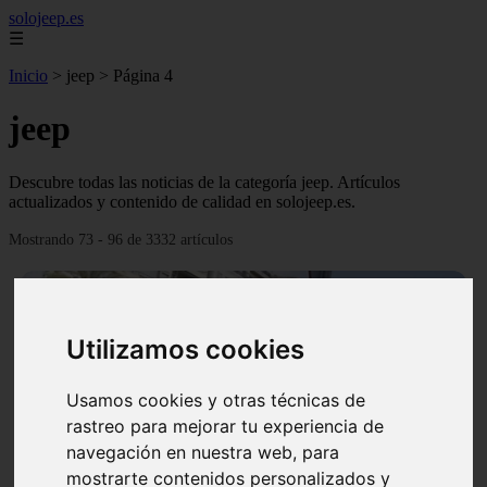
solojeep.es
☰
Inicio
>
jeep
>
Página 4
jeep
Descubre todas las noticias de la categoría jeep. Artículos
actualizados y contenido de calidad en solojeep.es.
Mostrando 73 - 96 de 3332 artículos
Utilizamos cookies
Usamos cookies y otras técnicas de
❮
❯
rastreo para mejorar tu experiencia de
navegación en nuestra web, para
mostrarte contenidos personalizados y
▷ Zona Azul Córdoba 《 Horarios y Tarifas 2024 》