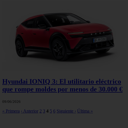
Hyundai IONIQ 3: El utilitario eléctrico
que rompe moldes por menos de 30.000 €
09/06/2026
« Primera
‹ Anterior
2
3
4
5
6
Siguiente ›
Última »