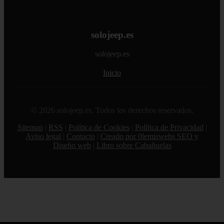
solojeep.es
solojeep.es
Inicio
© 2026 solojeep.es. Todos los derechos reservados.
Sitemap
|
RSS
|
Política de Cookies
|
Política de Privacidad
|
Aviso legal
|
Contacto
|
Creado por 0lemiswebs SEO y
Diseño web
|
Libro sobre Cabañuelas