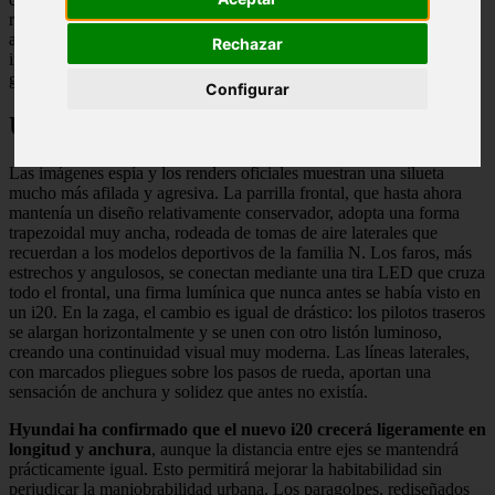
rumbo tan radical que cuesta reconocer al antiguo i20. Todo apunta
a que el fabricante coreano ha decidido dar un salto cualitativo
Rechazar
importante, afectando no solo a la estética, sino también al enfoque
general del vehículo.
Configurar
Un exterior que rompe con el pasado
Las imágenes espía y los renders oficiales muestran una silueta
mucho más afilada y agresiva. La parrilla frontal, que hasta ahora
mantenía un diseño relativamente conservador, adopta una forma
trapezoidal muy ancha, rodeada de tomas de aire laterales que
recuerdan a los modelos deportivos de la familia N. Los faros, más
estrechos y angulosos, se conectan mediante una tira LED que cruza
todo el frontal, una firma lumínica que nunca antes se había visto en
un i20. En la zaga, el cambio es igual de drástico: los pilotos traseros
se alargan horizontalmente y se unen con otro listón luminoso,
creando una continuidad visual muy moderna. Las líneas laterales,
con marcados pliegues sobre los pasos de rueda, aportan una
sensación de anchura y solidez que antes no existía.
Hyundai ha confirmado que el nuevo i20 crecerá ligeramente en
longitud y anchura
, aunque la distancia entre ejes se mantendrá
prácticamente igual. Esto permitirá mejorar la habitabilidad sin
perjudicar la maniobrabilidad urbana. Los paragolpes, rediseñados