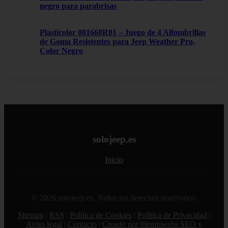
negro para parabrisas
Plasticolor 001668R01 – Juego de 4 Alfombrillas
de Goma Resistentes para Jeep Weather Pro,
Color Negro
solojeep.es
Inicio
© 2026 solojeep.es. Todos los derechos reservados.
Sitemap
|
RSS
|
Política de Cookies
|
Política de Privacidad
|
Aviso legal
|
Contacto
|
Creado por 0lemiswebs SEO y