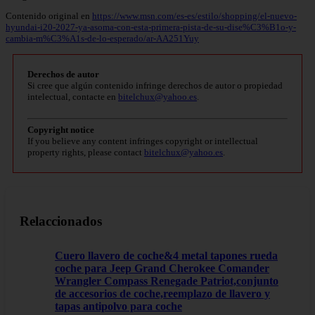
Contenido original en
https://www.msn.com/es-es/estilo/shopping/el-nuevo-
hyundai-i20-2027-ya-asoma-con-esta-primera-pista-de-su-dise%C3%B1o-y-
cambia-m%C3%A1s-de-lo-esperado/ar-AA251Yuy
Derechos de autor
Si cree que algún contenido infringe derechos de autor o propiedad
intelectual, contacte en
bitelchux@yahoo.es
.
Copyright notice
If you believe any content infringes copyright or intellectual
property rights, please contact
bitelchux@yahoo.es
.
Relaccionados
Cuero llavero de coche&4 metal tapones rueda
coche para Jeep Grand Cherokee Comander
Wrangler Compass Renegade Patriot,conjunto
de accesorios de coche,reemplazo de llavero y
tapas antipolvo para coche