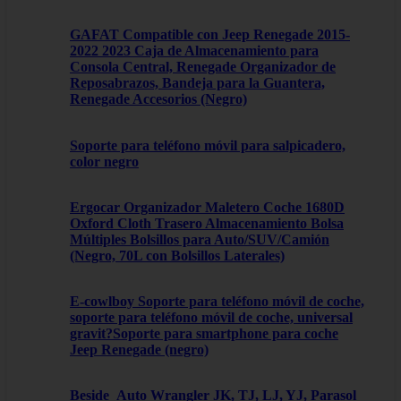
GAFAT Compatible con Jeep Renegade 2015-
2022 2023 Caja de Almacenamiento para
Consola Central, Renegade Organizador de
Reposabrazos, Bandeja para la Guantera,
Renegade Accesorios (Negro)
Soporte para teléfono móvil para salpicadero,
color negro
Ergocar Organizador Maletero Coche 1680D
Oxford Cloth Trasero Almacenamiento Bolsa
Múltiples Bolsillos para Auto/SUV/Camión
(Negro, 70L con Bolsillos Laterales)
E-cowlboy Soporte para teléfono móvil de coche,
soporte para teléfono móvil de coche, universal
gravit?Soporte para smartphone para coche
Jeep Renegade (negro)
Beside_Auto Wrangler JK, TJ, LJ, YJ, Parasol