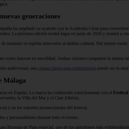
gica.
s nuevas generaciones
ompañía ha ampliado su acuerdo con la Academia César para convertirse
onales. La próxima edición tendrá lugar en junio de 2026 y reunirá a c
 de trasladar su espíritu innovador al ámbito cultural. Del mismo modo
ante como innovar en movilidad. Ambas visiones comparten la misma raí
ación audiovisual, una
cámara ligera para cortometrajes
puede ser tu mejo
de Málaga
fuerza en España. La marca ha colaborado estrechamente con el
Festiva
ervantes, la Villa del Mar y el Cine Albéniz.
cial y en los soportes promocionales del festival.
ados y personalidades durante todo el evento.
 una Biznaga de Plata especial, uno de los galardones más emblemático