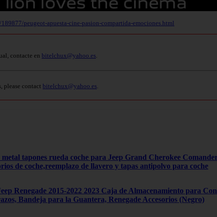
7/189877/peugeot-apuesta-cine-pasion-compartida-emociones.html
ual, contacte en
bitelchux@yahoo.es
.
s, please contact
bitelchux@yahoo.es
.
4 metal tapones rueda coche para Jeep Grand Cherokee Comand
orios de coche,reemplazo de llavero y tapas antipolvo para coche
ep Renegade 2015-2022 2023 Caja de Almacenamiento para Cons
zos, Bandeja para la Guantera, Renegade Accesorios (Negro)