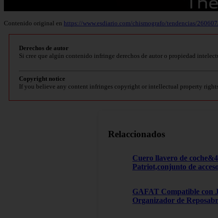
Contenido original en
https://www.esdiario.com/chismografo/tendencias/26060
Derechos de autor
Si cree que algún contenido infringe derechos de autor o propiedad intelect
Copyright notice
If you believe any content infringes copyright or intellectual property right
Relaccionados
Cuero llavero de coche&
Patriot,conjunto de acces
GAFAT Compatible con Je
Organizador de Reposabra