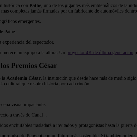
ón histórica con
Pathé
, uno de los gigantes más emblemáticos de la indu
as más completas jamás firmadas por un fabricante de automóviles dentro
ográficos emergentes.
de Pathé.
 experiencia del espectador.
ia merece un equipo a la altura. Un
proyector 4K de última generación
p
 los Premios César
e la
Academia César
, la institución que desde hace más de medio siglo 
io cultural que respira historia por cada rincón.
scena visual impactante.
recto a través de Canal+.
ridos enchufables trasladará a invitados y protagonistas hasta la puerta 
compromiso de Peugeot con un futuro más sostenible. Si también quieres