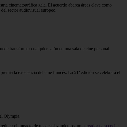
stria cinematográfica gala. El acuerdo abarca áreas clave como
 del sector audiovisual europeo.
uede transformar cualquier salón en una sala de cine personal.
premia la excelencia del cine francés. La 51ª edición se celebrará el
del Olympia.
 reducir el impacto de tus desplazamientos, un
cargador para coche