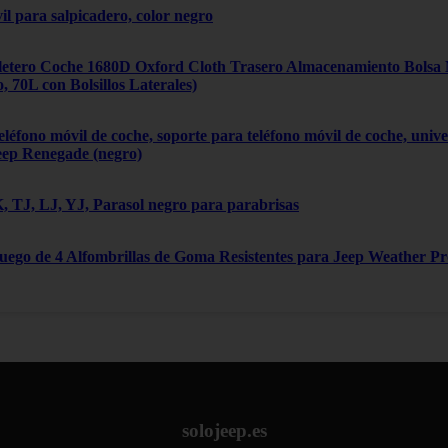
il para salpicadero, color negro
tero Coche 1680D Oxford Cloth Trasero Almacenamiento Bolsa Mú
70L con Bolsillos Laterales)
léfono móvil de coche, soporte para teléfono móvil de coche, univ
eep Renegade (negro)
 TJ, LJ, YJ, Parasol negro para parabrisas
Juego de 4 Alfombrillas de Goma Resistentes para Jeep Weather P
solojeep.es