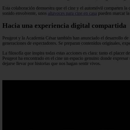
Esta colaboración demuestra que el cine y el automóvil comparten la c
sonido envolvente, unos
altavoces para cine en casa
pueden marcar la 
Hacia una experiencia digital compartida
Peugeot y la Academia César también han anunciado el desarrollo de in
generaciones de espectadores. Se preparan contenidos originales, experi
La filosofía que inspira todas estas acciones es clara: tanto el plac
Peugeot ha encontrado en el cine un espacio genuino donde expresar su
dejarse llevar por historias que nos hagan sentir vivos.