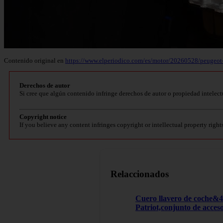
Contenido original en
https://www.elperiodico.com/es/motor/20260528/peugeot
Derechos de autor
Si cree que algún contenido infringe derechos de autor o propiedad intelect
Copyright notice
If you believe any content infringes copyright or intellectual property right
Relaccionados
Cuero llavero de coche&
Patriot,conjunto de acces