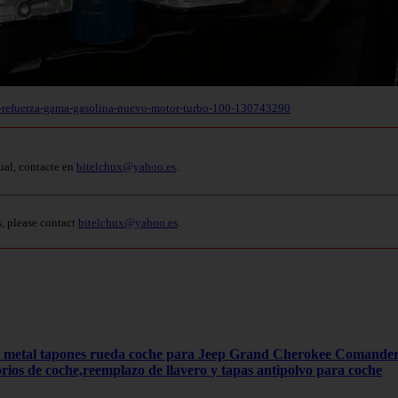
-refuerza-gama-gasolina-nuevo-motor-turbo-100-130743290
ual, contacte en
bitelchux@yahoo.es
.
s, please contact
bitelchux@yahoo.es
.
4 metal tapones rueda coche para Jeep Grand Cherokee Comand
orios de coche,reemplazo de llavero y tapas antipolvo para coche