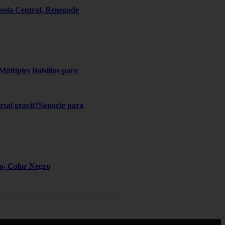
ola Central, Renegade
ltiples Bolsillos para
ersal gravit?Soporte para
ro, Color Negro