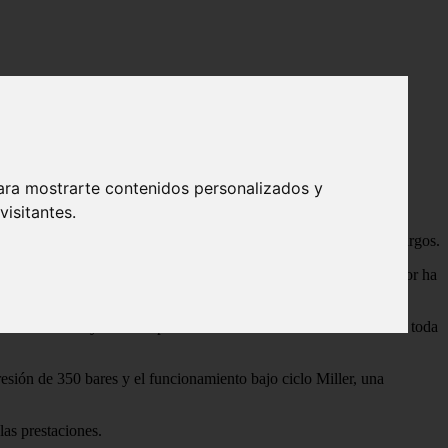
ara mostrarte contenidos personalizados y
isitantes.
ar su oferta térmica en plena transformación del sector del
ones orientadas tanto a la conducción urbana como a los viajes largos.
spuesta más ágil y progresiva. Peugeot asegura que este propulsor ha
ducir la fricción y eliminar prácticamente el mantenimiento durante toda
resión de 350 bares y el funcionamiento bajo ciclo Miller, una
las prestaciones.