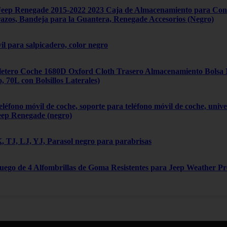
ep Renegade 2015-2022 2023 Caja de Almacenamiento para Cons
zos, Bandeja para la Guantera, Renegade Accesorios (Negro)
il para salpicadero, color negro
tero Coche 1680D Oxford Cloth Trasero Almacenamiento Bolsa Mú
70L con Bolsillos Laterales)
léfono móvil de coche, soporte para teléfono móvil de coche, univ
eep Renegade (negro)
 TJ, LJ, YJ, Parasol negro para parabrisas
Juego de 4 Alfombrillas de Goma Resistentes para Jeep Weather P