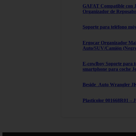
GAFAT Compatible con Je
Organizador de Reposabra
Soporte para teléfono móv
Ergocar Organizador Male
Auto/SUV/Camión (Negro, 
E-cowlboy Soporte para te
smartphone para coche J
Beside_Auto Wrangler JK,
Plasticolor 001668R01 – 