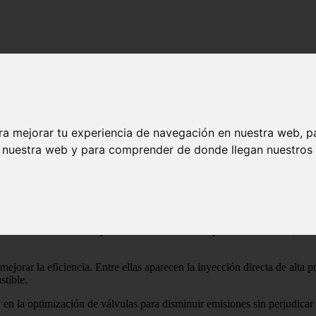
 motor Turbo 100
 el nuevo motor Turbo 100
ra mejorar tu experiencia de navegación en nuestra web, p
n nuestra web y para comprender de donde llegan nuestros v
mecánica de nueva generación con la que la marca francesa busca reforz
 de emisiones y una mayor fiabilidad, manteniendo además unas prestaci
bles desde bajas revoluciones, unas cifras que permiten ofrecer una re
os tecnológicos de Francia, Alemania e Italia.
l correa de distribución por una cadena diseñada para ser silenciosa, re
ejorar la eficiencia. Entre ellas aparecen la inyección directa de alta p
tible.
en la optimización de válvulas para disminuir emisiones sin perjudicar 