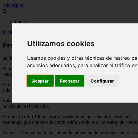
solojeep.es
☰
Inicio
Inicio
>
coches
>
Peugeot refuerza su gama de gasolina con el nuevo
Utilizamos cookies
Peugeot refuerza su gama de gasolina con
Usamos cookies y otras técnicas de rastreo pa
📅 30/05/2026
anuncios adecuados, para analizar el tráfico e
Peugeot ha presentado su nuevo motor de gasolina 1.2 Turbo 100, una 
automóvil. El nuevo propulsor apuesta por la eficiencia, la reducción
Aceptar
Rechazar
Configurar
El nuevo motor desarrolla 100 CV de potencia y 205 Nm de par disponi
sido rediseñado completamente gracias al trabajo conjunto de sus centr
Entre las principales novedades destaca la sustitución de la tradiciona
la vida útil del vehículo.
El nuevo Turbo 100 incorpora varias soluciones técnicas destinadas a m
tecnología que optimiza la combustión y reduce el consumo de combus
Además, Peugeot ha trabajado en la reducción de fricciones internas y 