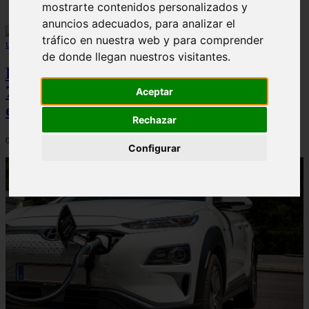
mostrarte contenidos personalizados y
anuncios adecuados, para analizar el
tráfico en nuestra web y para comprender
de donde llegan nuestros visitantes.
Peugeot acelera en el mercado español:
7.062 matriculaciones y un 5,9% de cuota
Aceptar
en julio
Rechazar
06/08/2026
Configurar