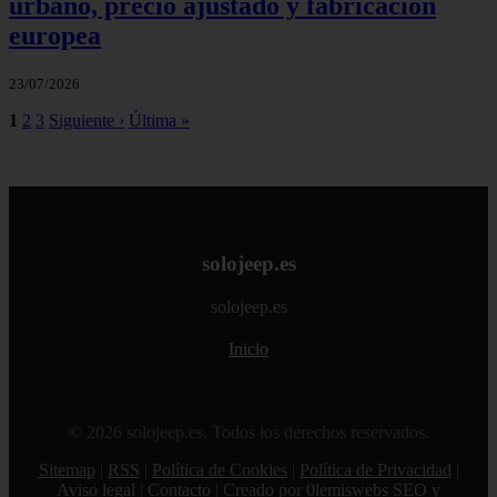
urbano, precio ajustado y fabricación
europea
23/07/2026
1
2
3
Siguiente ›
Última »
solojeep.es
solojeep.es
Inicio
© 2026 solojeep.es. Todos los derechos reservados.
Sitemap
|
RSS
|
Política de Cookies
|
Política de Privacidad
|
Aviso legal
|
Contacto
|
Creado por 0lemiswebs SEO y