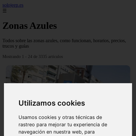
solojeep.es
☰
Zonas Azules
Todos sobre las zonas azules, como funcionan, horarios, precios,
trucos y guías
Mostrando 1 - 24 de 3335 artículos
Utilizamos cookies
❮
❯
Usamos cookies y otras técnicas de
rastreo para mejorar tu experiencia de
▷ Zona Azul Córdoba 《 Horarios y Tarifas 2024 》
navegación en nuestra web, para
✔️