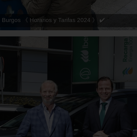
 Córdoba 《 Horarios y Tarifas 2024 》 ✔️