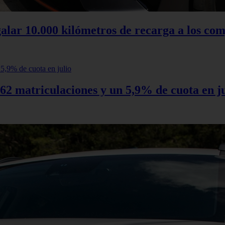
alar 10.000 kilómetros de recarga a los com
62 matriculaciones y un 5,9% de cuota en ju