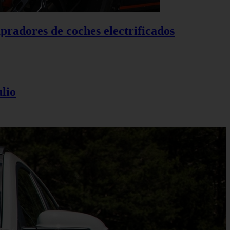
pradores de coches electrificados
lio