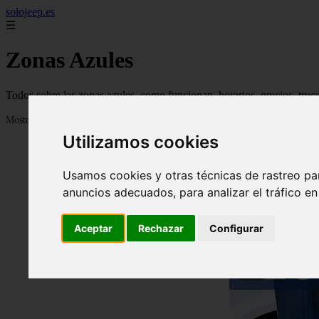
solojeep.es
☰
Zonas Azules
Todos sobre las zonas azules, como funcionan, horarios, precios, truc
Mostrando 1 - 24 de 3336 artículos
Utilizamos cookies
Usamos cookies y otras técnicas de rastreo pa
anuncios adecuados, para analizar el tráfico e
Aceptar
Rechazar
Configurar
❮