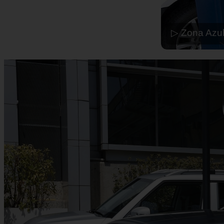
▷ Zona Azul