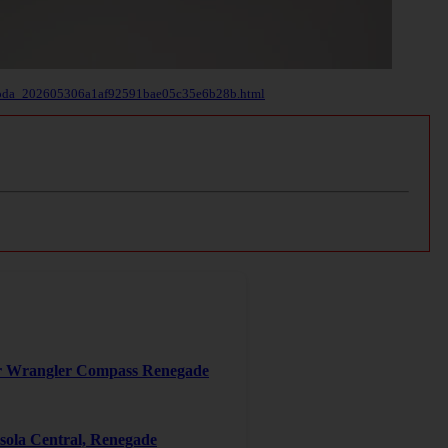
no-skoda_202605306a1af92591bae05c35e6b28b.html
er Wrangler Compass Renegade
ola Central, Renegade