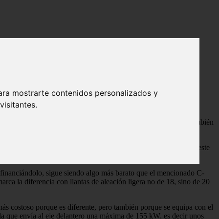
o de Skoda
ones naranjas del nuevo SUV urbano de
ara mostrarte contenidos personalizados y
isitantes.
ábrica con versiones de propulsión trasera e integrales, es también
un SUV urbano a batería pura. Y como a todo lanzamiento, al de este
, financiándolo, sigue siendo algo más barato que el mencionado C-
arca la diferencia con llantas de aleación ligera no de 18, sino de 20
más costoso porque es diferente, pero también porque se equipa con el
 la que envía al eje delantero una máxima de 155 kW, es decir unos