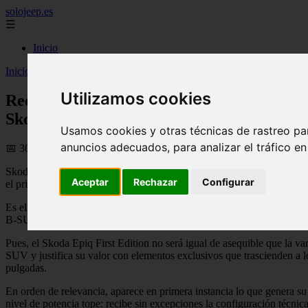
solojeep.es
☰
Inicio
Inicio
>
coches
>
Receta de Tesla con esencia de Volkswagen: así es 
Utilizamos cookies
Receta de Tesla con esencia de Volkswagen:
Skoda
Usamos cookies y otras técnicas de rastreo pa
anuncios adecuados, para analizar el tráfico e
📅 30/05/2026
Skoda ya tiene su coche 100 % eléctrico de acceso y, dado que los E
Aceptar
Rechazar
Configurar
el primer EV de tracción a las ruedas delanteras.
Es el Skoda Epiq, cuyo lanzamiento habíamos adelantado días atrás, u
B-SUV le cabe su acabado de estreno.
Pues, el Skoda Epiq First Edition no será igual de asequible que la v
SUV y justifica su valor con elementos exclusivos que trascienden a lo
pulgadas.
En orden de relevancia, aparece en primera instancia lo que genera su
nivel de potencia tope: recibe sin excepciones la configuración técn