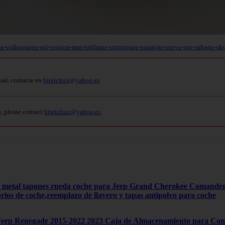
encia-volkswagen-asi-version-mas-brillante-cinturones-naranjas-nuevo-suv-urba
ual, contacte en
bitelchux@yahoo.es
.
s, please contact
bitelchux@yahoo.es
.
4 metal tapones rueda coche para Jeep Grand Cherokee Comand
orios de coche,reemplazo de llavero y tapas antipolvo para coche
ep Renegade 2015-2022 2023 Caja de Almacenamiento para Cons