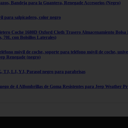
zos, Bandeja para la Guantera, Renegade Accesorios (Negro)
il para salpicadero, color negro
tero Coche 1680D Oxford Cloth Trasero Almacenamiento Bolsa Mú
70L con Bolsillos Laterales)
léfono móvil de coche, soporte para teléfono móvil de coche, univ
eep Renegade (negro)
 TJ, LJ, YJ, Parasol negro para parabrisas
Juego de 4 Alfombrillas de Goma Resistentes para Jeep Weather P