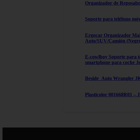
Organizador de Reposabra
Soporte para teléfono móv
Ergocar Organizador Male
Auto/SUV/Camión (Negro, 
E-cowlboy Soporte para te
smartphone para coche J
Beside_Auto Wrangler JK,
Plasticolor 001668R01 – 