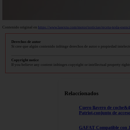
Contenido original en
https://www.lasexta.com/motor/noticias/receta-tesla-es
Derechos de autor
Si cree que algún contenido infringe derechos de autor o propiedad intelect
Copyright notice
If you believe any content infringes copyright or intellectual property right
Relaccionados
Cuero llavero de coche&
Patriot,conjunto de acces
GAFAT Compatible con Je