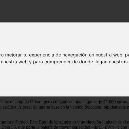
la versión más brillante con cinturones naranjas del nuevo SUV urban
 así es la versión más brillante con cintur
ra mejorar tu experiencia de navegación en nuestra web, p
n nuestra web y para comprender de donde llegan nuestros v
lroq y Enyaq –SUV compacto y SUV mediano, respectivamente– salen de f
n modelo necesario para la marca checa, que hasta aquí prescindía de 
ariante de entrada Urban, pero colgándose una etiqueta de 27.600 euros
 estético. A pesar de que se base en la versión Selection, rápidamente m
 motor eléctrico. Este Epiq de lanzamiento y producción limitada es el 
ica Epiq 55, que porta la batería de mayor capacidad –de 55 kWh– y con