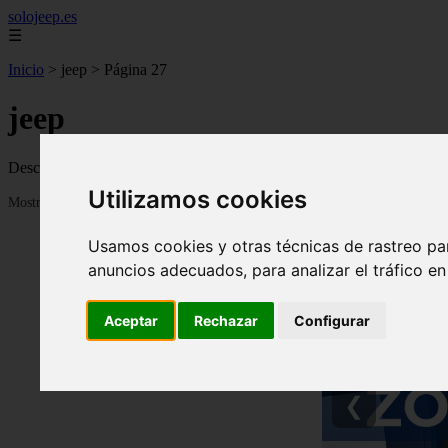
solojeep.es
☰
Inicio
>
jeep
>
Página 27
jeep
Descubre todas las noticias de la categoría jeep. Artículos actualizado
Utilizamos cookies
Mostrando 625 - 648 de 3332 artículos
Usamos cookies y otras técnicas de rastreo pa
anuncios adecuados, para analizar el tráfico e
Aceptar
Rechazar
Configurar
❮