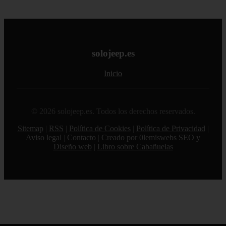
solojeep.es
Inicio
© 2026 solojeep.es. Todos los derechos reservados.
Sitemap
|
RSS
|
Política de Cookies
|
Política de Privacidad
|
Aviso legal
|
Contacto
|
Creado por 0lemiswebs SEO y
Diseño web
|
Libro sobre Cabañuelas