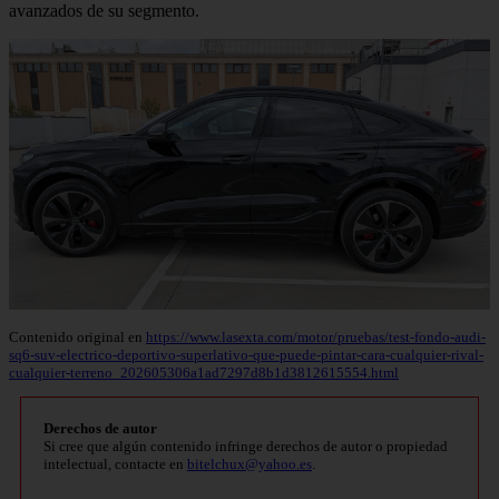
avanzados de su segmento.
Contenido original en
https://www.lasexta.com/motor/pruebas/test-fondo-audi-
sq6-suv-electrico-deportivo-superlativo-que-puede-pintar-cara-cualquier-rival-
cualquier-terreno_202605306a1ad7297d8b1d3812615554.html
Derechos de autor
Si cree que algún contenido infringe derechos de autor o propiedad
intelectual, contacte en
bitelchux@yahoo.es
.