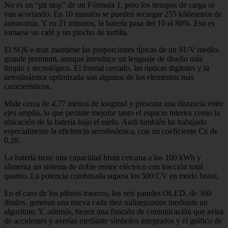
No es un “pit stop” de un Fórmula 1, pero los tiempos de carga se
van acortando. En 10 minutos se pueden recargar 255 kilómetros de
autonomía. Y en 21 minutos, la batería pasa del 10 al 80%. Eso es
tomarse un café y un pincho de tortilla.
El SQ6 e-tron mantiene las proporciones típicas de un SUV medio-
grande premium, aunque introduce un lenguaje de diseño más
limpio y tecnológico. El frontal cerrado, las ópticas digitales y la
aerodinámica optimizada son algunos de los elementos más
característicos.
Mide cerca de 4,77 metros de longitud y presenta una distancia entre
ejes amplia, lo que permite mejorar tanto el espacio interior como la
ubicación de la batería bajo el suelo. Audi también ha trabajado
especialmente la eficiencia aerodinámica, con un coeficiente Cx de
0,28.
La batería tiene una capacidad bruta cercana a los 100 kWh y
alimenta un sistema de doble motor eléctrico con tracción total
quattro. La potencia combinada supera los 500 CV en modo boost.
En el caso de los pilotos traseros, los seis paneles OLED, de 360
diodos, generan una nueva cada diez milisegundos mediante un
algoritmo. Y, además, tienen una función de comunicación que avisa
de accidentes y averías mediante símbolos integrados y el gráfico de