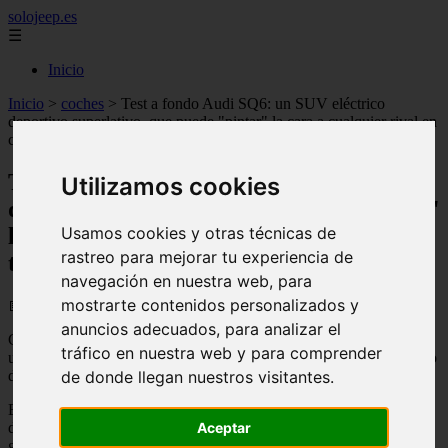
solojeep.es
☰
Inicio
Inicio
>
coches
>
Test a fondo Audi SQ6: un SUV eléctrico
deportivo superlativo, que puede "pintar" la cara a cualquier rival en
cualquier terreno
Test a fondo Audi SQ6: un SUV eléctrico
Utilizamos cookies
deportivo superlativo, que puede "pintar"
la cara a cualquier rival en cualquier
Usamos cookies y otras técnicas de
rastreo para mejorar tu experiencia de
terreno
navegación en nuestra web, para
mostrarte contenidos personalizados y
📅 30/05/2026
anuncios adecuados, para analizar el
Combina prestaciones elevadas, gran autonomía, cargas
tráfico en nuestra web y para comprender
ultrarrápidas y un importante salto digital, posicionándose como uno
de los SUV eléctricos premium más avanzados de su segmento.
de donde llegan nuestros visitantes.
El Audi SQ6 e-tron es uno de los modelos más importantes dentro
de la nueva ofensiva eléctrica de Audi. Situado en la parte alta de la
Aceptar
gama Q6 e-tron, este SUV combina un enfoque claramente