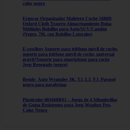
color negro
Ergocar Organizador Maletero Coche 1680D
Oxford Cloth Trasero Almacenamiento Bolsa
Múltiples Bolsillos para Auto/SUV/Camión
(Negro, 70L con Bolsillos Laterales)
E-cowlboy Soporte para teléfono móvil de coche,
soporte para teléfono móvil de coche, universal
gravit?Soporte para smartphone para coche
Jeep Renegade (negro)
Beside_Auto Wrangler JK, TJ, LJ, YJ, Parasol
negro para parabrisas
Plasticolor 001668R01 – Juego de 4 Alfombrillas
de Goma Resistentes para Jeep Weather Pro,
Color Negro