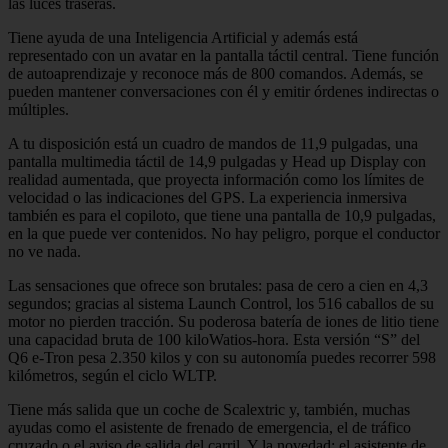
las luces traseras.
Tiene ayuda de una Inteligencia Artificial y además está
representado con un avatar en la pantalla táctil central. Tiene función
de autoaprendizaje y reconoce más de 800 comandos. Además, se
pueden mantener conversaciones con él y emitir órdenes indirectas o
múltiples.
A tu disposición está un cuadro de mandos de 11,9 pulgadas, una
pantalla multimedia táctil de 14,9 pulgadas y Head up Display con
realidad aumentada, que proyecta información como los límites de
velocidad o las indicaciones del GPS. La experiencia inmersiva
también es para el copiloto, que tiene una pantalla de 10,9 pulgadas,
en la que puede ver contenidos. No hay peligro, porque el conductor
no ve nada.
Las sensaciones que ofrece son brutales: pasa de cero a cien en 4,3
segundos; gracias al sistema Launch Control, los 516 caballos de su
motor no pierden tracción. Su poderosa batería de iones de litio tiene
una capacidad bruta de 100 kiloWatios-hora. Esta versión “S” del
Q6 e-Tron pesa 2.350 kilos y con su autonomía puedes recorrer 598
kilómetros, según el ciclo WLTP.
Tiene más salida que un coche de Scalextric y, también, muchas
ayudas como el asistente de frenado de emergencia, el de tráfico
cruzado o el aviso de salida del carril. Y la novedad: el asistente de