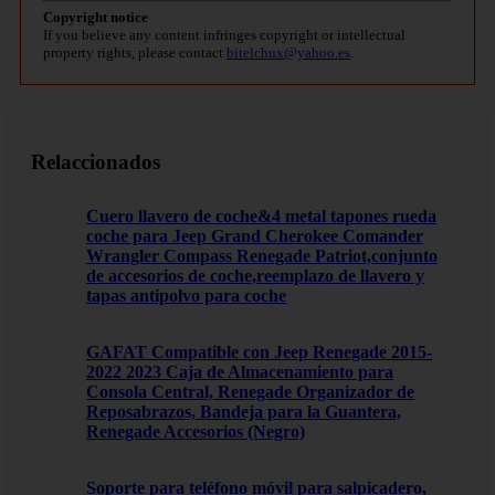
Copyright notice
If you believe any content infringes copyright or intellectual
property rights, please contact
bitelchux@yahoo.es
.
Relaccionados
Cuero llavero de coche&4 metal tapones rueda
coche para Jeep Grand Cherokee Comander
Wrangler Compass Renegade Patriot,conjunto
de accesorios de coche,reemplazo de llavero y
tapas antipolvo para coche
GAFAT Compatible con Jeep Renegade 2015-
2022 2023 Caja de Almacenamiento para
Consola Central, Renegade Organizador de
Reposabrazos, Bandeja para la Guantera,
Renegade Accesorios (Negro)
Soporte para teléfono móvil para salpicadero,