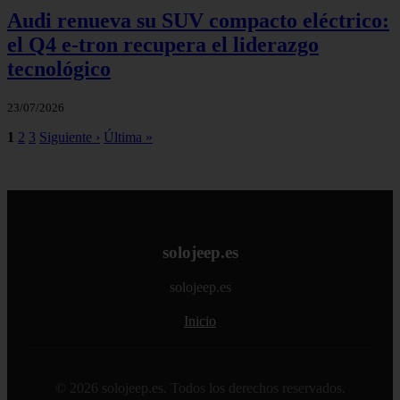
Audi renueva su SUV compacto eléctrico:
el Q4 e‑tron recupera el liderazgo
tecnológico
23/07/2026
1
2
3
Siguiente ›
Última »
solojeep.es
solojeep.es
Inicio
© 2026 solojeep.es. Todos los derechos reservados.