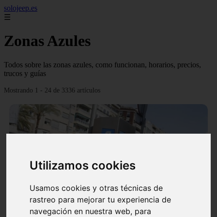
solojeep.es
☰
Zonas Azules
Todos sobre las zonas azules, como funcionan, horarios, precios,
trucos y guías
Mostrando 1 - 24 de 3336 artículos
Utilizamos cookies
❮
❯
Usamos cookies y otras técnicas de
rastreo para mejorar tu experiencia de
▷ Zona Azul Córdoba 《 Horarios y Tarifas 2024 》
navegación en nuestra web, para
✔️